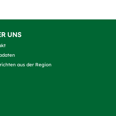
ER UNS
akt
adaten
richten aus der Region