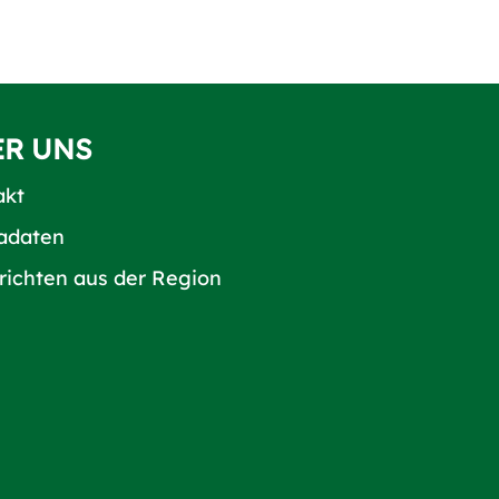
ER UNS
akt
adaten
richten aus der Region