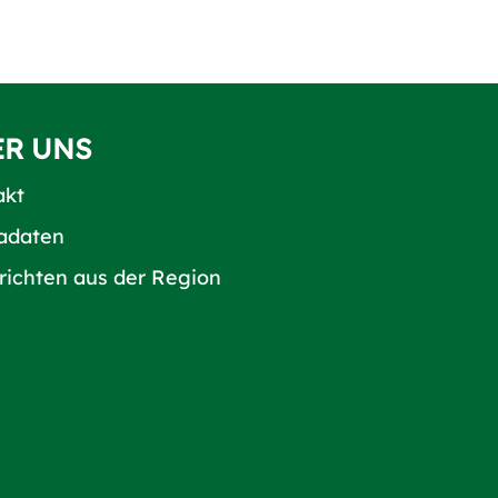
ER UNS
akt
adaten
richten aus der Region