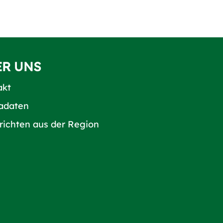
ER UNS
akt
adaten
richten aus der Region