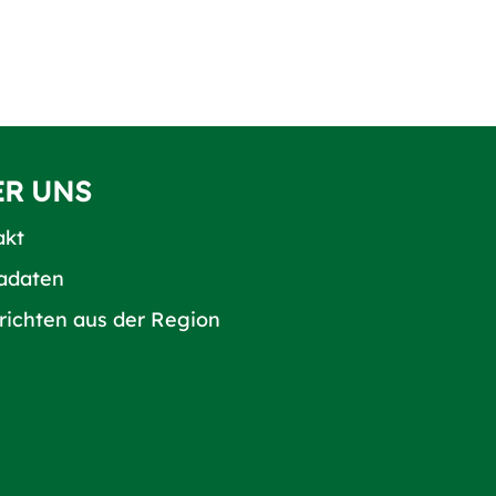
ER UNS
akt
adaten
richten aus der Region