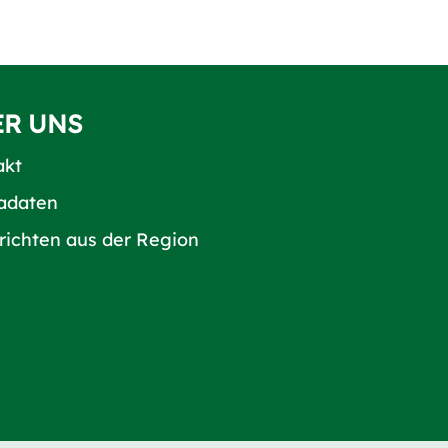
ER UNS
akt
adaten
richten aus der Region