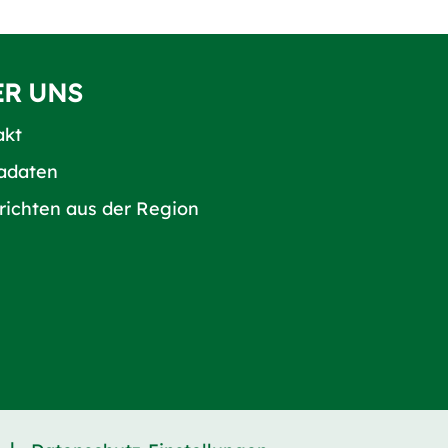
ER UNS
akt
adaten
richten aus der Region