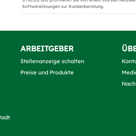
SYSCOS und profitieren Sie von einem starken Netzwer
Softwarelösungen zur Kundenberatung.
ARBEITGEBER
ÜB
Stellenanzeige schalten
Kont
Preise und Produkte
Medi
Nach
tadt