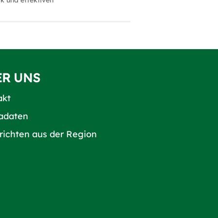
k und effektiven
ER UNS
akt
adaten
richten aus der Region