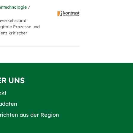
entechnologie
/
enverkehrsamt
igitale Prozesse und
ienz kritischer
ER UNS
akt
adaten
richten aus der Region