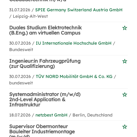
31.07.2026 /
SPIE Germany Switzerland Austria GmbH
/ Leipzig-Alt-West
Duales Studium Elektrotechnik
(B.Eng.) am virtuellen Campus
30.07.2026 /
IU Internationale Hochschule GmbH
/
Bundesweit
Ingenieur:in Fahrzeugprüfung
(zur Qualifizierung)
30.07.2026 /
TÜV NORD Mobilität GmbH & Co. KG
/
bundesweit
Systemadministrator (m/w/d)
2nd-Level Application &
Infrastruktur
18.07.2026 /
netzbest GmbH
/ Berlin, Deutschland
Supervisor Obermonteur
Bauleiter Industriemontage
(m/w/d)