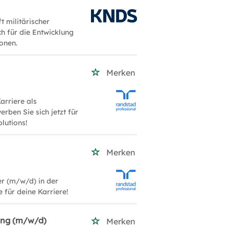
t militärischer
h für die Entwicklung
onen.
Merken
arriere als
rben Sie sich jetzt für
lutions!
Merken
er (m/w/d) in der
 für deine Karriere!
ung (m/w/d)
Merken