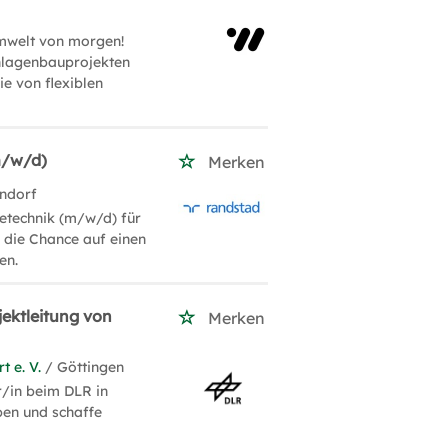
Umwelt von morgen!
Anlagenbauprojekten
ie von flexiblen
m/w/d)
Merken
ndorf
etechnik (m/w/d) für
 die Chance auf einen
en.
jektleitung von
Merken
 e. V.
/ Göttingen
r/in beim DLR in
ben und schaffe