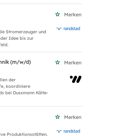
Merken
ile Stromerzeuger und
der Idee bis zur
eld.
chnik (m/w/d)
Merken
llen der
fe, koordiniere
rds bei Dussmann Kälte-
Merken
ive Produktionsstätten.