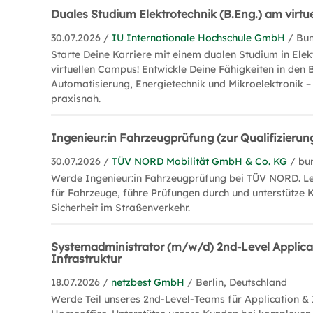
Duales Studium Elektrotechnik (B.Eng.) am virt
30.07.2026 /
IU Internationale Hochschule GmbH
/ Bu
Starte Deine Karriere mit einem dualen Studium in Ele
virtuellen Campus! Entwickle Deine Fähigkeiten in den 
Automatisierung, Energietechnik und Mikroelektronik – 
praxisnah.
Ingenieur:in Fahrzeugprüfung (zur Qualifizierun
30.07.2026 /
TÜV NORD Mobilität GmbH & Co. KG
/ bu
Werde Ingenieur:in Fahrzeugprüfung bei TÜV NORD. Le
für Fahrzeuge, führe Prüfungen durch und unterstütze 
Sicherheit im Straßenverkehr.
Systemadministrator (m/w/d) 2nd-Level Applica
Infrastruktur
18.07.2026 /
netzbest GmbH
/ Berlin, Deutschland
Werde Teil unseres 2nd-Level-Teams für Application & 