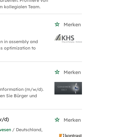
beiten. Profitiere von
m kollegialen Team.
Merken
on in assembly and
ess optimization to
Merken
oinformation (m/w/d).
en Sie Bürger und
w/d)
Merken
wesen
/ Deutschland,