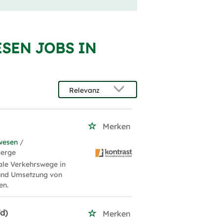
ESEN JOBS IN
Merken
wesen
/
berge
ale Verkehrswege in
 und Umsetzung von
en.
d)
Merken