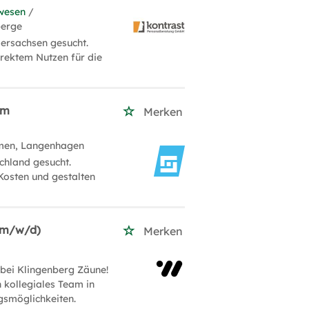
wesen
/
berge
ersachsen gesucht.
rektem Nutzen für die
um
Merken
men, Langenhagen
chland gesucht.
Kosten und gestalten
 (m/w/d)
Merken
bei Klingenberg Zäune!
n kollegiales Team in
gsmöglichkeiten.