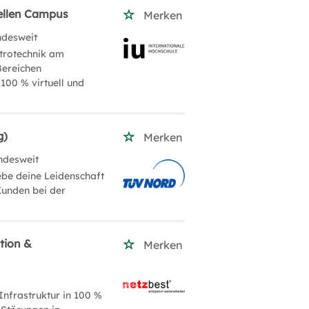
uellen Campus
Merken
ndesweit
ktrotechnik am
Bereichen
100 % virtuell und
g)
Merken
ndesweit
be deine Leidenschaft
Kunden bei der
tion &
Merken
Infrastruktur in 100 %