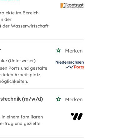
projekte im Bereich
in der
ft der Wasserwirtschaft
t
Merken
ake (Unterweser)
sen Ports und gestalte
steten Arbeitsplatz,
möglichkeiten.
itstechnik (m/w/d)
Merken
 in einem familiären
ertrag und gezielte