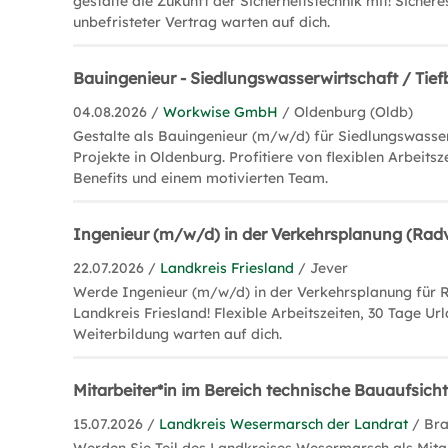
gestalte die Zukunft der Sicherheitstechnik mit! Siche
unbefristeter Vertrag warten auf dich.
Bauingenieur - Siedlungswasserwirtschaft / Tie
04.08.2026 /
Workwise GmbH
/ Oldenburg (Oldb)
Gestalte als Bauingenieur (m/w/d) für Siedlungswass
Projekte in Oldenburg. Profitiere von flexiblen Arbeits
Benefits und einem motivierten Team.
Ingenieur (m/w/d) in der Verkehrsplanung (Rad
22.07.2026 /
Landkreis Friesland
/ Jever
Werde Ingenieur (m/w/d) in der Verkehrsplanung für 
Landkreis Friesland! Flexible Arbeitszeiten, 30 Tage Ur
Weiterbildung warten auf dich.
Mitarbeiter*in im Bereich technische Bauaufsich
15.07.2026 /
Landkreis Wesermarsch der Landrat
/ Br