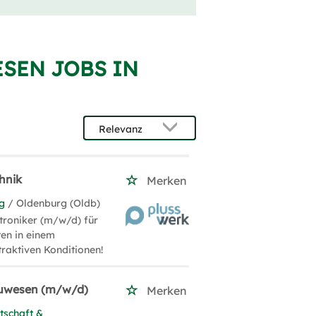
ESEN JOBS IN
hnik
Merken
g
/ Oldenburg (Oldb)
troniker (m/w/d) für
ten in einem
traktiven Konditionen!
Bauwesen (m/w/d)
Merken
tschaft &