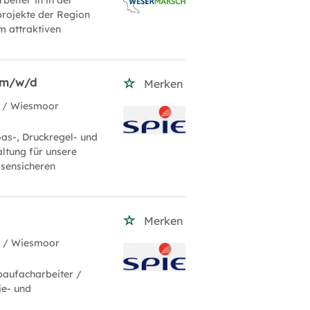
beiter*in in der
projekte der Region
em attraktiven
n m/w/d
Merken
/ Wiesmoor
as-, Druckregel- und
ltung für unsere
isensicheren
Merken
H
/ Wiesmoor
baufacharbeiter /
ie- und