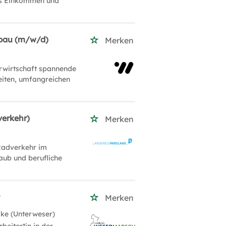
res Einkommen und
fbau (m/w/d)
Merken
erwirtschaft spannende
zeiten, umfangreichen
verkehr)
Merken
Radverkehr im
laub und berufliche
t
Merken
ake (Unterweser)