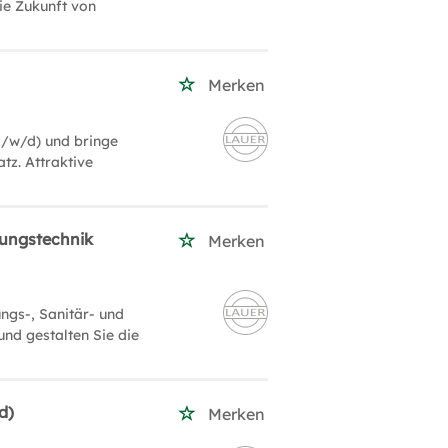
ie Zukunft von
Merken
m/w/d) und bringe
tz. Attraktive
tungstechnik
Merken
ngs-, Sanitär- und
und gestalten Sie die
d)
Merken