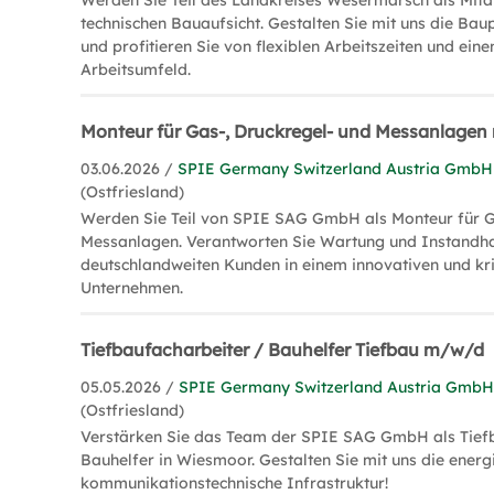
Werden Sie Teil des Landkreises Wesermarsch als Mitar
technischen Bauaufsicht. Gestalten Sie mit uns die Bau
und profitieren Sie von flexiblen Arbeitszeiten und ein
Arbeitsumfeld.
Monteur für Gas-, Druckregel- und Messanlage
03.06.2026 /
SPIE Germany Switzerland Austria GmbH
(Ostfriesland)
Werden Sie Teil von SPIE SAG GmbH als Monteur für G
Messanlagen. Verantworten Sie Wartung und Instandha
deutschlandweiten Kunden in einem innovativen und kr
Unternehmen.
Tiefbaufacharbeiter / Bauhelfer Tiefbau m/w/d
05.05.2026 /
SPIE Germany Switzerland Austria Gmb
(Ostfriesland)
Verstärken Sie das Team der SPIE SAG GmbH als Tief
Bauhelfer in Wiesmoor. Gestalten Sie mit uns die energ
kommunikationstechnische Infrastruktur!