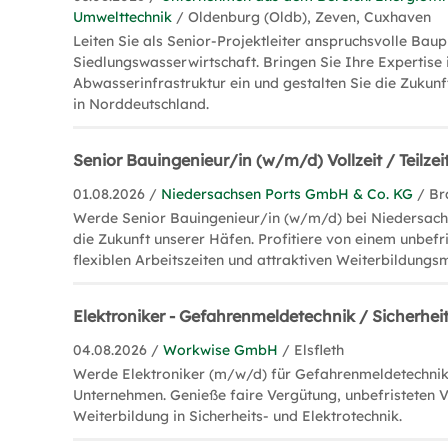
Umwelttechnik
/ Oldenburg (Oldb), Zeven, Cuxhaven
Leiten Sie als Senior-Projektleiter anspruchsvolle Bau
Siedlungswasserwirtschaft. Bringen Sie Ihre Expertise 
Abwasserinfrastruktur ein und gestalten Sie die Zukun
in Norddeutschland.
Senior Bauingenieur/in (w/m/d) Vollzeit / Teilzei
01.08.2026 /
Niedersachsen Ports GmbH & Co. KG
/ Br
Werde Senior Bauingenieur/in (w/m/d) bei Niedersach
die Zukunft unserer Häfen. Profitiere von einem unbefri
flexiblen Arbeitszeiten und attraktiven Weiterbildungs
Elektroniker - Gefahrenmeldetechnik / Sicherhe
04.08.2026 /
Workwise GmbH
/ Elsfleth
Werde Elektroniker (m/w/d) für Gefahrenmeldetechnik
Unternehmen. Genieße faire Vergütung, unbefristeten V
Weiterbildung in Sicherheits- und Elektrotechnik.