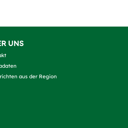
ER UNS
akt
adaten
richten aus der Region