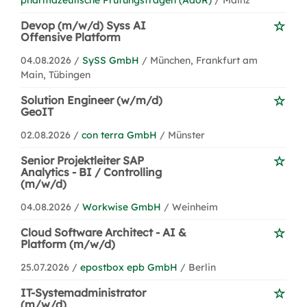
pharmazeutische Prüfungsfragen (AdöR)
/ Mainz
Devop (m/w/d) Syss AI
Offensive Platform
04.08.2026 /
SySS GmbH
/ München, Frankfurt am
Main, Tübingen
Solution Engineer (w/m/d)
GeoIT
02.08.2026 /
con terra GmbH
/ Münster
Senior Projektleiter SAP
Analytics - BI / Controlling
(m/w/d)
04.08.2026 /
Workwise GmbH
/ Weinheim
Cloud Software Architect - AI &
Platform (m/w/d)
25.07.2026 /
epostbox epb GmbH
/ Berlin
IT-Systemadministrator
(m/w/d)