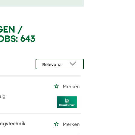
GEN /
OBS:
643
Merken
zig
ungstechnik
Merken