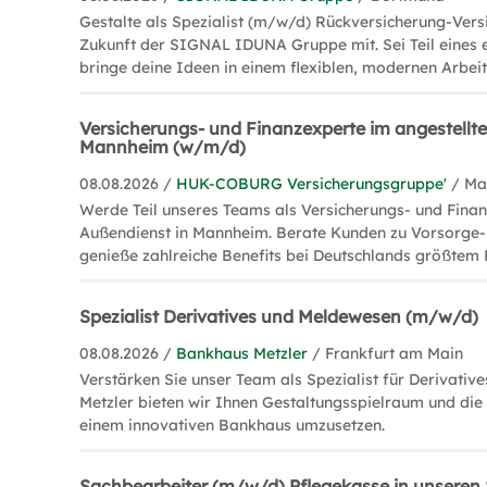
Gestalte als Spezialist (m/w/d) Rückversicherung-Vers
Zukunft der SIGNAL IDUNA Gruppe mit. Sei Teil eines
bringe deine Ideen in einem flexiblen, modernen Arbeit
Versicherungs- und Finanzexperte im angestellt
Mannheim (w/m/d)
08.08.2026 /
HUK-COBURG Versicherungsgruppe'
/ M
Werde Teil unseres Teams als Versicherungs- und Fina
Außendienst in Mannheim. Berate Kunden zu Vorsorge-
genieße zahlreiche Benefits bei Deutschlands größtem P
Spezialist Derivatives und Meldewesen (m/w/d)
08.08.2026 /
Bankhaus Metzler
/ Frankfurt am Main
Verstärken Sie unser Team als Spezialist für Derivativ
Metzler bieten wir Ihnen Gestaltungsspielraum und die
einem innovativen Bankhaus umzusetzen.
Sachbearbeiter (m/w/d) Pflegekasse in unseren 