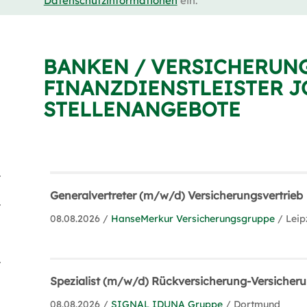
Datenschutzinformationen
ein.
BANKEN / VERSICHERUN
FINANZDIENSTLEISTER J
STELLENANGEBOTE
er (338)
Generalvertreter (m/w/d) Versicherungsvertrieb
g (191)
08.08.2026 /
HanseMerkur Versicherungsgruppe
/ Leip
en (1)
Spezialist (m/w/d) Rückversicherung-Versicher
08.08.2026 /
SIGNAL IDUNA Gruppe
/ Dortmund