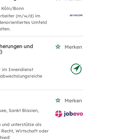
ei Köln/Bonn
arbeiter (m/w/d) im
ndenorientiertes Umfeld
lten.
icherungen und
Merken
)
r im Innendienst
 abwechslungsreiche
Merken
see, Sankt Blasien,
 und unterstütze als
 Recht, Wirtschaft oder
hied!