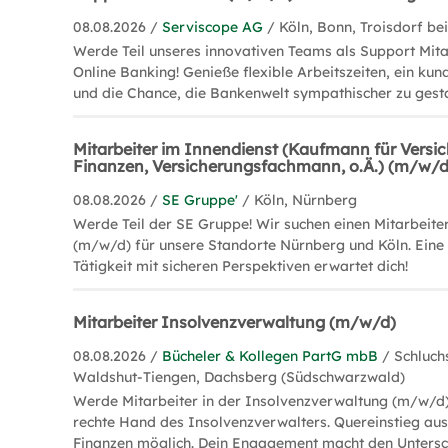
08.08.2026 /
Serviscope AG
/ Köln, Bonn, Troisdorf b
Werde Teil unseres innovativen Teams als Support Mit
Online Banking! Genieße flexible Arbeitszeiten, ein ku
und die Chance, die Bankenwelt sympathischer zu gesta
Mitarbeiter im Innendienst (Kaufmann für Vers
Finanzen, Versicherungsfachmann, o.Ä.) (m/w/d
08.08.2026 /
SE Gruppe'
/ Köln, Nürnberg
Werde Teil der SE Gruppe! Wir suchen einen Mitarbeite
(m/w/d) für unsere Standorte Nürnberg und Köln. Eine
Tätigkeit mit sicheren Perspektiven erwartet dich!
Mitarbeiter Insolvenzverwaltung (m/w/d)
08.08.2026 /
Bücheler & Kollegen PartG mbB
/ Schluch
Waldshut-Tiengen, Dachsberg (Südschwarzwald)
Werde Mitarbeiter in der Insolvenzverwaltung (m/w/d)
rechte Hand des Insolvenzverwalters. Quereinstieg aus
Finanzen möglich. Dein Engagement macht den Untersc