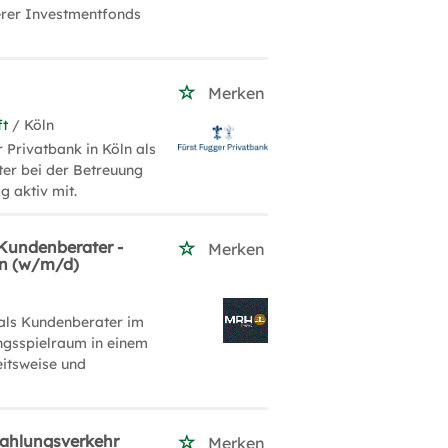
erer Investmentfonds
Merken
ft
/ Köln
 Privatbank in Köln als
ter bei der Betreuung
g aktiv mit.
Kundenberater -
Merken
en (w/m/d)
als Kundenberater im
ngsspielraum in einem
eitsweise und
Zahlungsverkehr
Merken