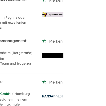
Merken
in Pegnitz oder
 mit exzellenten
e.
ungsmanagement
Merken
enheim (Bergstraße)
 im
 Team und trage zur
te
Merken
t-GmbH
/ Hamburg
estalte mit einem
eße maximale