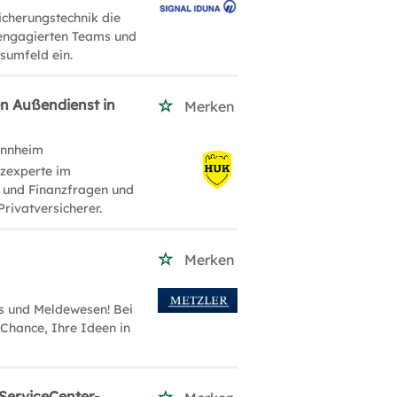
icherungstechnik die
 engagierten Teams und
sumfeld ein.
en Außendienst in
Merken
annheim
nzexperte im
 und Finanzfragen und
rivatversicherer.
Merken
es und Meldewesen! Bei
 Chance, Ihre Ideen in
ServiceCenter-