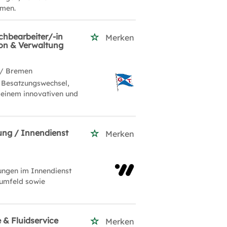
emen.
hbearbeiter/-in
Merken
ion & Verwaltung
/ Bremen
 Besatzungswechsel,
 einem innovativen und
ung / Innendienst
Merken
ungen im Innendienst
sumfeld sowie
 & Fluidservice
Merken