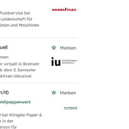
Fluidservice bei
Leidenschaft für
ützen und Maschinen
uell
Merken
emen
 virtuell in Bremen!
ab dem 3. Semester
tiven inklusive!
m/d)
Merken
 Wellpappenwerk
 bei Klingele Paper &
 in der
erson für