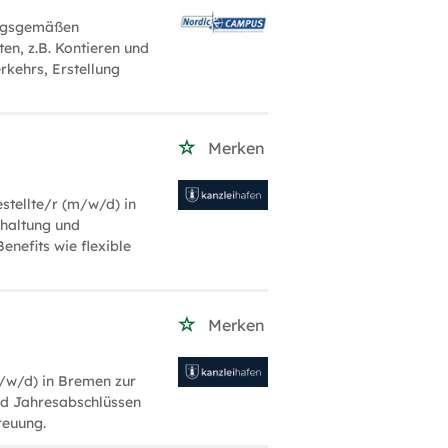
ungsgemäßen
en, z.B. Kontieren und
kehrs, Erstellung
Merken
stellte/r (m/w/d) in
haltung und
enefits wie flexible
Merken
m/w/d) in Bremen zur
nd Jahresabschlüssen
reuung.