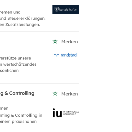
Bremen und
und Steuererklärungen.
ven Zusatzleistungen.
Merken
erstütze unsere
in wertschätzendes
rsönlichen
g & Controlling
Merken
emen
ting & Controlling in
 einem praxisnahen