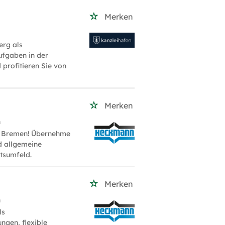
Merken
erg als
ufgaben in der
 profitieren Sie von
Merken
n
in Bremen! Übernehme
d allgemeine
itsumfeld.
Merken
n
ls
ngen, flexible