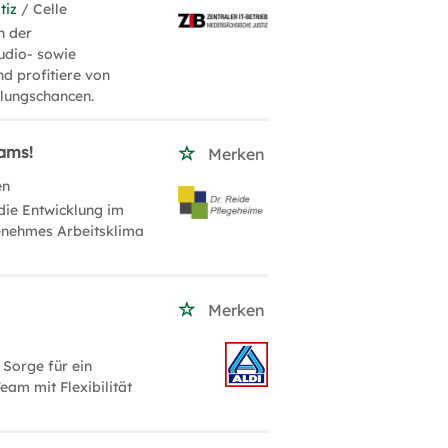
tiz
/ Celle
n der
Audio- sowie
d profitiere von
klungschancen.
eams!
Merken
en
die Entwicklung im
enehmes Arbeitsklima
Merken
 Sorge für ein
eam mit Flexibilität