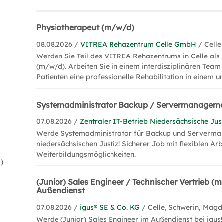
In Celle befinden sich etwa 5.200 Gewerbebet
Ein bedeutender Wirtschaftsfaktor ist der Tou
Physiotherapeut (m/w/d)
Erdgasbohrindustrie und der Maschinen- und 
08.08.2026 /
VITREA Rehazentrum Celle GmbH
/ Celle
Schwerpunkte. Regionale und internationale F
Werden Sie Teil des VITREA Rehazentrums in Celle als
Größenordnung wie die Barilla Wasa Deutsch
(m/w/d). Arbeiten Sie in einem interdisziplinären Team
Halliburton, Möbel Wallach oder Moeck schätz
Patienten eine professionelle Rehabilitation in einem 
Celle. Daneben befinden sich mit dem Landes
Niedersächsischen Justizministeriums, dem O
Systemadministrator Backup / Servermanagem
Landessozialgericht Niedersachsen-Bremen b
07.08.2026 /
Zentraler IT-Betrieb Niedersächsische Jus
Justizeinrichtungen in Celle. Dank wichtigen
Werde Systemadministrator für Backup und Serverm
Landesstraßen, gut ausgebautem Schienenve
niedersächsischen Justiz! Sicherer Job mit flexiblen Ar
Flughafen Hannover-Langenhagen verfügt Cell
Weiterbildungsmöglichkeiten.
5)
Verkehrsanbindung.
(Junior) Sales Engineer / Technischer Vertrieb (
CELLE BIETET ZAHLREICHE 
Außendienst
WEITERBILDUNGSMÖGLICH
07.08.2026 /
igus® SE & Co. KG
/ Celle, Schwerin, Mag
In Celle gibt es insgesamt 16 Grundschulen, e
Werde (Junior) Sales Engineer im Außendienst bei igus