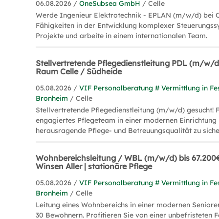
06.08.2026 /
OneSubsea GmbH
/ Celle
der Stadt erleben. Das kulturelle Angebot u
Werde Ingenieur Elektrotechnik - EPLAN (m/w/d) bei 
Stunden am Tag geöffnete Kunstmuseum Celle,
Fähigkeiten in der Entwicklung komplexer Steuerungss
das Stadtarchiv und die Stadtbibliothek. Über
Projekte und arbeite in einem internationalen Team.
erfolgreiche Sportteams in verschiedenen Spar
als 24.000 Sportbegeisterte in über 80 Vereine
Stellvertretende Pflegedienstleitung PDL (m/w/d)
Raum Celle / Südheide
wie die Kräuterliköre ‚Ratzeputz‘ und ‚Alter Pr
sowie das Celler Bier sind auch über die Gren
05.08.2026 /
VIF Personalberatung # Vermittlung in Fe
Bronheim
/ Celle
WEITERFÜHRENDE LINKS:
Stellvertretende Pflegedienstleitung (m/w/d) gesucht! F
engagiertes Pflegeteam in einer modernen Einrichtung 
Alle Infos aus und über Celle:
https://www.cell
herausragende Pflege- und Betreuungsqualität zu siche
Urlaub machen in Celle:
https://www.celle-tou
Auf vier Bühnen wird im Celler Schlosstheater
Wohnbereichsleitung / WBL (m/w/d) bis 67.200€
celle.de/
Winsen Aller | stationäre Pflege
Die Lüneburger Heide entdecken:
https://www
05.08.2026 /
VIF Personalberatung # Vermittlung in Fe
Bronheim
/ Celle
Leitung eines Wohnbereichs in einer modernen Senioren
30 Bewohnern. Profitieren Sie von einer unbefristeten 