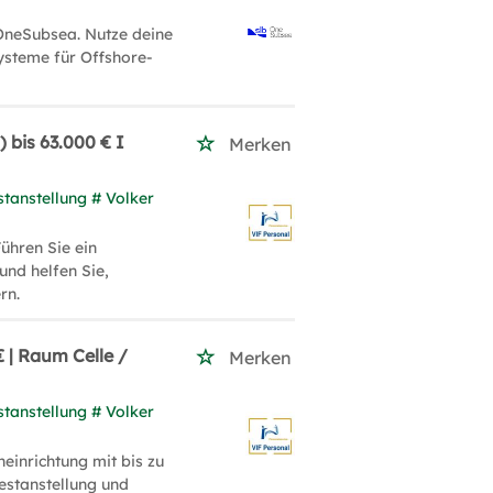
mfasst zudem Museen wie das 24
OneSubsea. Nutze deine
 verschiedene Ausstellungen,
ysteme für Offshore-
 die Jahre hat Celle mehrere
ten gestellt, aktuell sind mehr
n aktiv. Regionale Spezialitäten
 bis 63.000 € I
Merken
ovisor‘, der Schnaps ‚Heidegeist‘
zen der Stadt hinaus bekannt.
stanstellung # Volker
ühren Sie ein
und helfen Sie,
e.de/
rn.
rismus.de/
 gespielt:
https://schlosstheater-
 | Raum Celle /
Merken
.lueneburger-heide.de/
stanstellung # Volker
einrichtung mit bis zu
Festanstellung und