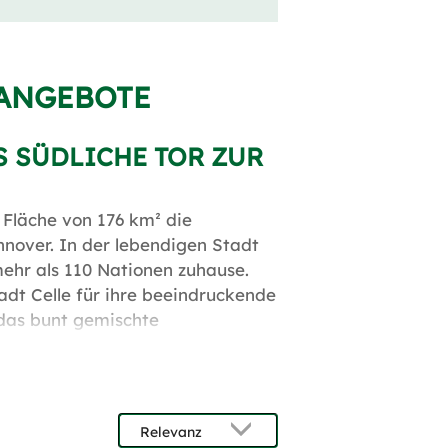
NANGEBOTE
S SÜDLICHE TOR ZUR
 Fläche von 176 km² die
over. In der lebendigen Stadt
mehr als 110 Nationen zuhause.
adt Celle für ihre beeindruckende
 das bunt gemischte
h die Lage am südlichen Rand der
er reichen Natur- und
Aller, Fuhse und Lachte bei.
E IN CELLE