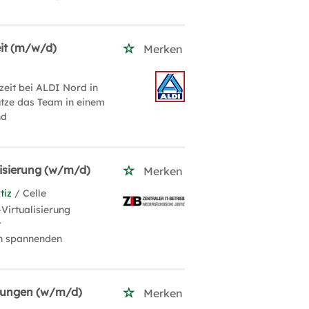
eit (m/w/d)
Merken
zeit bei ALDI Nord in
tütze das Team in einem
nd
lisierung (w/m/d)
Merken
tiz
/ Celle
-Virtualisierung
r
 an spannenden
ösungen (w/m/d)
Merken