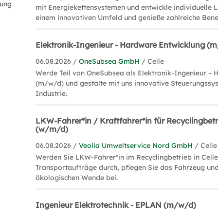
dung
Oberschulen und sechs Gymnasien. Auch eine 
mit Energiekettensystemen und entwickle individuelle L
einem innovativen Umfeld und genieße zahlreiche Benef
Schulen und mehrere Förderschulen mit vers
zum Bildungsangebot. Zu den Akademien und F
unter anderem die Fachhochschule der Wirtsch
Elektronik-Ingenieur - Hardware Entwicklung (
Akademie für Brand- und Katastrophenschutz,
06.08.2026 /
OneSubsea GmbH
/ Celle
Landesfeuerwehrschule und die Bohrmeistersch
Werde Teil von OneSubsea als Elektronik-Ingenieur –
sich das Forschungszentrum für Hochleistung
(m/w/d) und gestalte mit uns innovative Steuerungssys
der Technischen Universität Clausthal mit ein
Industrie.
Drilling-Simulator in Celle. Spannende und i
das Celler Stadtleben erfahren Besucher in de
LKW-Fahrer*in / Kraftfahrer*in für Recyclingbetri
sprechenden Straßenlaternen.
(w/m/d)
06.08.2026 /
Veolia Umweltservice Nord GmbH
/ Celle
IN CELLE TRIFFT TRADITIO
Werden Sie LKW-Fahrer*in im Recyclingbetrieb in Celle
Transportaufträge durch, pflegen Sie das Fahrzeug und
Die von zahlreichen Fachwerkhäusern geschmüc
ökologischen Wende bei.
Besucher in vergangene Zeiten. Historisches
Celler Schloss im Renaissance-Stil und das 16
Celle, welches zu Deutschlands ältesten noch b
Ingenieur Elektrotechnik - EPLAN (m/w/d)
Konzerten, Festivals und Stadtfesten lässt sic