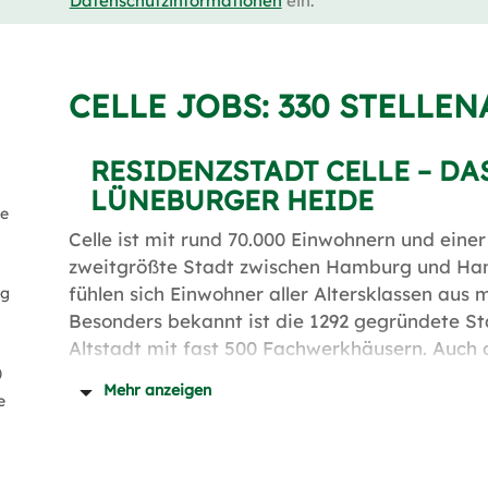
Datenschutzinformationen
ein.
CELLE JOBS:
330 STELLE
RESIDENZSTADT CELLE – DA
LÜNEBURGER HEIDE
fe
Celle ist mit rund 70.000 Einwohnern und einer
zweitgrößte Stadt zwischen Hamburg und Hann
fühlen sich Einwohner aller Altersklassen aus 
ng
Besonders bekannt ist die 1292 gegründete St
Altstadt mit fast 500 Fachwerkhäusern. Auch
)
Freizeitangebot kann sich sehen lassen. Durc
Mehr anzeigen
e
Lüneburger Heide punktet Celle zudem mit ein
Kulturlandschaft. Dazu tragen auch die Flüsse 
JOBS UND STELLENANGEBOT