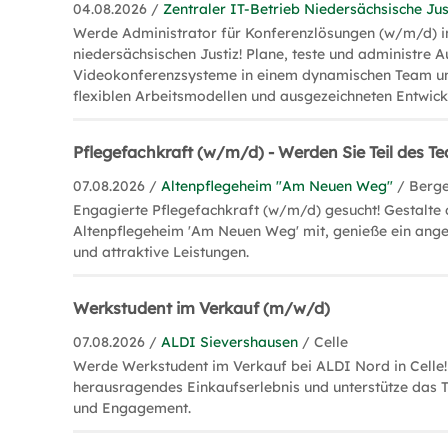
04.08.2026 /
Zentraler IT-Betrieb Niedersächsische Jus
Werde Administrator für Konferenzlösungen (w/m/d) i
niedersächsischen Justiz! Plane, teste und administre 
Videokonferenzsysteme in einem dynamischen Team un
flexiblen Arbeitsmodellen und ausgezeichneten Entwic
Pflegefachkraft (w/m/d) - Werden Sie Teil des T
07.08.2026 /
Altenpflegeheim "Am Neuen Weg"
/ Berg
Engagierte Pflegefachkraft (w/m/d) gesucht! Gestalte 
Altenpflegeheim 'Am Neuen Weg' mit, genieße ein ang
und attraktive Leistungen.
Werkstudent im Verkauf (m/w/d)
07.08.2026 /
ALDI Sievershausen
/ Celle
Werde Werkstudent im Verkauf bei ALDI Nord in Celle!
herausragendes Einkaufserlebnis und unterstütze das T
und Engagement.