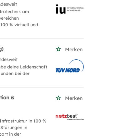
ndesweit
ktrotechnik am
Bereichen
100 % virtuell und
g)
Merken
ndesweit
be deine Leidenschaft
Kunden bei der
tion &
Merken
Infrastruktur in 100 %
 Störungen in
ort in der