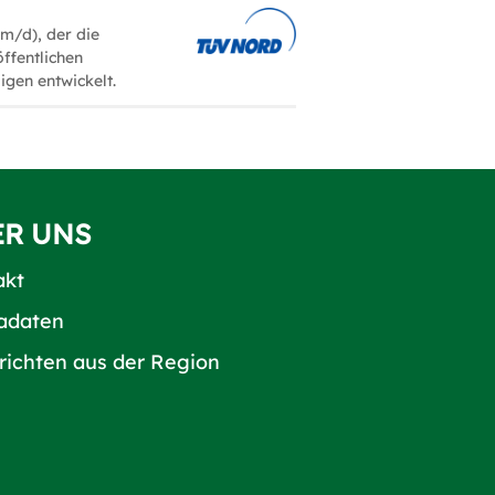
/m/d), der die
öffentlichen
igen entwickelt.
ER UNS
akt
adaten
richten aus der Region