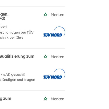
agen,
Merken
/d)
gbert
löschanlagen bei TÜV
hnik bei. Ihre
Qualifizierung zum
Merken
m/w/d) gesucht!
rständigen und tragen
ng zum
Merken