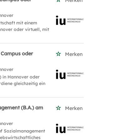
Merken
nnover
tschaft mit einem
nover oder virtuell, mit
m Campus oder
Merken
nnover
) in Hannover oder
rdiene gleichzeitig ein
agement (B.A.) am
Merken
nnover
auf Sozialmanagement
ebswirtschaftliches