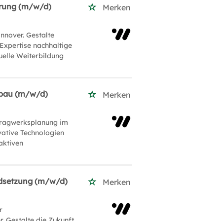
erung (m/w/d)
Merken
nnover. Gestalte
 Expertise nachhaltige
duelle Weiterbildung
hbau (m/w/d)
Merken
 Tragwerksplanung im
ative Technologien
aktiven
ndsetzung (m/w/d)
Merken
r
 Gestalte die Zukunft