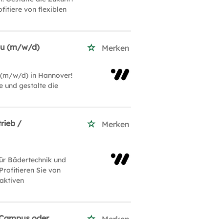
itiere von flexiblen
au (m/w/d)
Merken
(m/w/d) in Hannover!
 und gestalte die
rieb /
Merken
ür Bädertechnik und
Profitieren Sie von
raktiven
m Campus oder