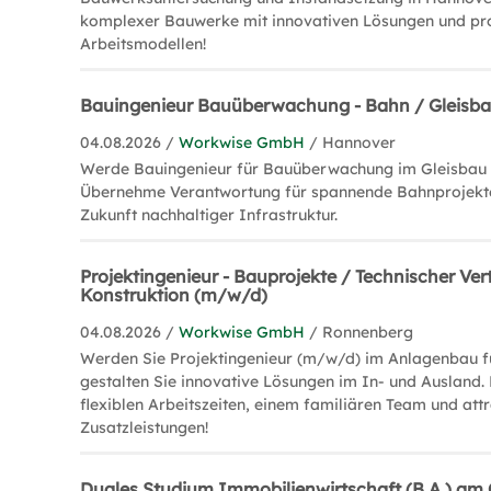
komplexer Bauwerke mit innovativen Lösungen und prof
Arbeitsmodellen!
Bauingenieur Bauüberwachung - Bahn / Gleisb
04.08.2026 /
Workwise GmbH
/ Hannover
Werde Bauingenieur für Bauüberwachung im Gleisbau 
Übernehme Verantwortung für spannende Bahnprojekte
Zukunft nachhaltiger Infrastruktur.
Projektingenieur - Bauprojekte / Technischer Vert
Konstruktion (m/w/d)
04.08.2026 /
Workwise GmbH
/ Ronnenberg
Werden Sie Projektingenieur (m/w/d) im Anlagenbau f
gestalten Sie innovative Lösungen im In- und Ausland. 
flexiblen Arbeitszeiten, einem familiären Team und att
Zusatzleistungen!
Duales Studium Immobilienwirtschaft (B.A.) a