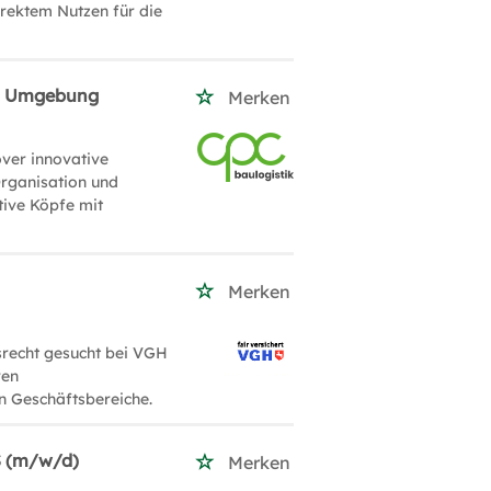
rektem Nutzen für die
und Umgebung
Merken
over innovative
rganisation und
tive Köpfe mit
Merken
srecht gesucht bei VGH
ven
n Geschäftsbereiche.
S (m/w/d)
Merken