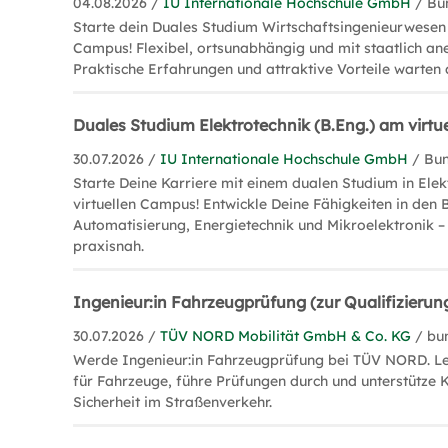
04.08.2026 /
IU Internationale Hochschule GmbH
/ Bu
Starte dein Duales Studium Wirtschaftsingenieurwesen 
Campus! Flexibel, ortsunabhängig und mit staatlich a
Praktische Erfahrungen und attraktive Vorteile warten 
Duales Studium Elektrotechnik (B.Eng.) am virt
30.07.2026 /
IU Internationale Hochschule GmbH
/ Bu
Starte Deine Karriere mit einem dualen Studium in Ele
virtuellen Campus! Entwickle Deine Fähigkeiten in den 
Automatisierung, Energietechnik und Mikroelektronik – 
praxisnah.
Ingenieur:in Fahrzeugprüfung (zur Qualifizierun
30.07.2026 /
TÜV NORD Mobilität GmbH & Co. KG
/ bu
Werde Ingenieur:in Fahrzeugprüfung bei TÜV NORD. Le
für Fahrzeuge, führe Prüfungen durch und unterstütze 
Sicherheit im Straßenverkehr.