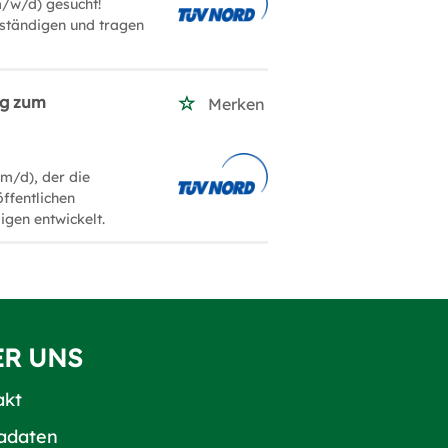
m/w/d) gesucht!
rständigen und tragen
ng zum
Merken
/m/d), der die
öffentlichen
igen entwickelt.
ER UNS
akt
adaten