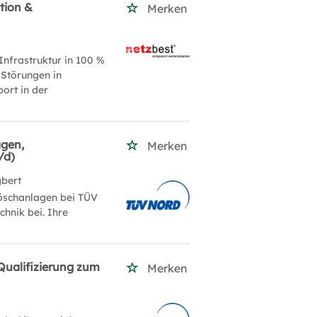
tion &
Merken
Infrastruktur in 100 %
 Störungen in
ort in der
agen,
Merken
/d)
gbert
löschanlagen bei TÜV
hnik bei. Ihre
Qualifizierung zum
Merken