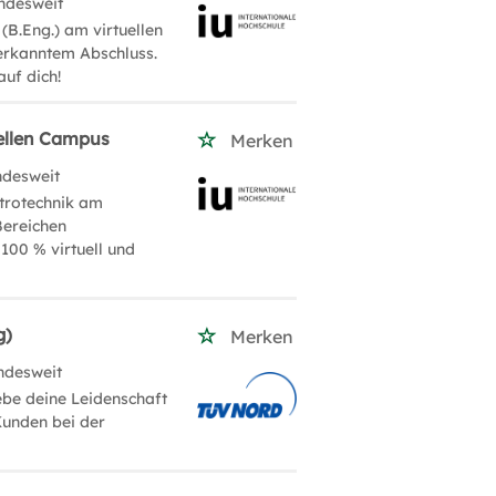
ndesweit
(B.Eng.) am virtuellen
nerkanntem Abschluss.
auf dich!
uellen Campus
Merken
ndesweit
ktrotechnik am
Bereichen
100 % virtuell und
g)
Merken
ndesweit
be deine Leidenschaft
Kunden bei der