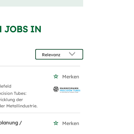
 JOBS IN
Merken
lefeld
ision Tubes:
icklung der
er Metallindustrie.
planung /
Merken