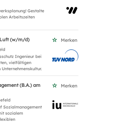
erksplanung! Gestalte
blen Arbeitszeiten
 Luft (w/m/d)
Merken
eld
sschutz Ingenieur bei
ten, vielfältigen
n Unternehmenskultur.
agement (B.A.) am
Merken
lefeld
auf Sozialmanagement
mit sozialem
lexiblen