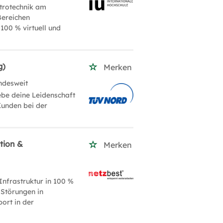
ktrotechnik am
Bereichen
100 % virtuell und
g)
Merken
ndesweit
be deine Leidenschaft
Kunden bei der
tion &
Merken
Infrastruktur in 100 %
 Störungen in
ort in der