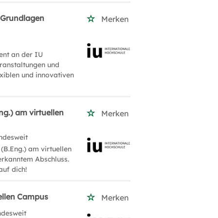
 Grundlagen
Merken
ent an der IU
eranstaltungen und
xiblen und innovativen
g.) am virtuellen
Merken
ndesweit
(B.Eng.) am virtuellen
nerkanntem Abschluss.
auf dich!
uellen Campus
Merken
ndesweit