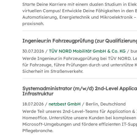
Starte Deine Karriere mit einem dualen Studium in Ele
virtuellen Campus! Entwickle Deine Fähigkeiten in den 
Automatisierung, Energietechnik und Mikroelektronik – 
praxisnah.
Ingenieur:in Fahrzeugprüfung (zur Qualifizierun
30.07.2026 /
TÜV NORD Mobilität GmbH & Co. KG
/ bu
Werde Ingenieur:in Fahrzeugprüfung bei TÜV NORD. Le
für Fahrzeuge, führe Prüfungen durch und unterstütze 
Sicherheit im Straßenverkehr.
Systemadministrator (m/w/d) 2nd-Level Applica
Infrastruktur
18.07.2026 /
netzbest GmbH
/ Berlin, Deutschland
Werde Teil unseres 2nd-Level-Teams für Application & 
Homeoffice. Unterstütze unsere Kunden bei komplexen
Microsoft-Umgebungen und fördere effizienten IT-Supp
Pflegebranche.