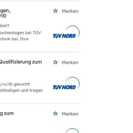
agen,
Merken
/d)
gbert
löschanlagen bei TÜV
hnik bei. Ihre
Qualifizierung zum
Merken
m/w/d) gesucht!
rständigen und tragen
ng zum
Merken