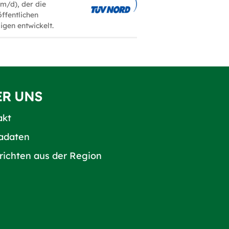
/m/d), der die
öffentlichen
igen entwickelt.
ER UNS
akt
adaten
richten aus der Region