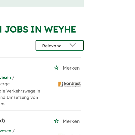
 JOBS IN WEYHE
Merken
wesen
/
berge
ale Verkehrswege in
 und Umsetzung von
en.
d)
Merken
wesen
/