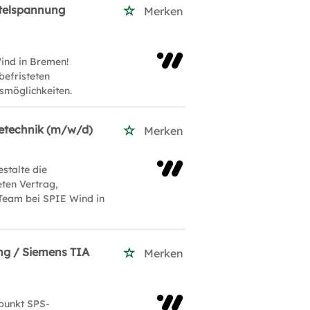
ittelspannung
Merken
Wind in Bremen!
befristeten
gsmöglichkeiten.
ietechnik (m/w/d)
Merken
stalte die
eten Vertrag,
Team bei SPIE Wind in
ng / Siemens TIA
Merken
punkt SPS-