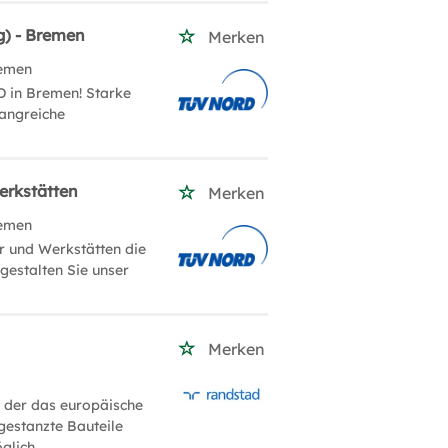
g) - Bremen
Merken
emen
 in Bremen! Starke
angreiche
erkstätten
Merken
emen
er und Werkstätten die
gestalten Sie unser
Merken
, der das europäische
gestanzte Bauteile
glich.