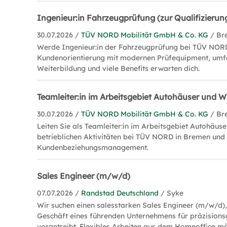
Ingenieur:in Fahrzeugprüfung (zur Qualifizierun
30.07.2026 /
TÜV NORD Mobilität GmbH & Co. KG
/ Br
Werde Ingenieur:in der Fahrzeugprüfung bei TÜV NORD
Kundenorientierung mit modernen Prüfequipment, umf
Weiterbildung und viele Benefits erwarten dich.
Teamleiter:in im Arbeitsgebiet Autohäuser und W
30.07.2026 /
TÜV NORD Mobilität GmbH & Co. KG
/ Br
Leiten Sie als Teamleiter:in im Arbeitsgebiet Autohäus
betrieblichen Aktivitäten bei TÜV NORD in Bremen und 
Kundenbeziehungsmanagement.
Sales Engineer (m/w/d)
07.07.2026 /
Randstad Deutschland
/ Syke
Wir suchen einen salesstarken Sales Engineer (m/w/d)
Geschäft eines führenden Unternehmens für präzisions
vorantreibt. Flexibles Arbeiten aus dem Homeoffice mö