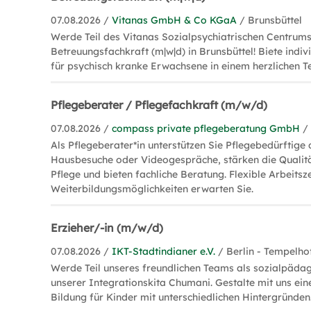
07.08.2026 /
Vitanas GmbH & Co KGaA
/ Brunsbüttel
Werde Teil des Vitanas Sozialpsychiatrischen Centrums
Betreuungsfachkraft (m|w|d) in Brunsbüttel! Biete indiv
für psychisch kranke Erwachsene in einem herzlichen 
Pflegeberater / Pflegefachkraft (m/w/d)
07.08.2026 /
compass private pflegeberatung GmbH
/
Als Pflegeberater*in unterstützen Sie Pflegebedürftige 
Hausbesuche oder Videogespräche, stärken die Qualitä
Pflege und bieten fachliche Beratung. Flexible Arbeits
Weiterbildungsmöglichkeiten erwarten Sie.
Erzieher/-in (m/w/d)
07.08.2026 /
IKT-Stadtindianer e.V.
/ Berlin - Tempelho
Werde Teil unseres freundlichen Teams als sozialpädag
unserer Integrationskita Chumani. Gestalte mit uns ei
Bildung für Kinder mit unterschiedlichen Hintergründen