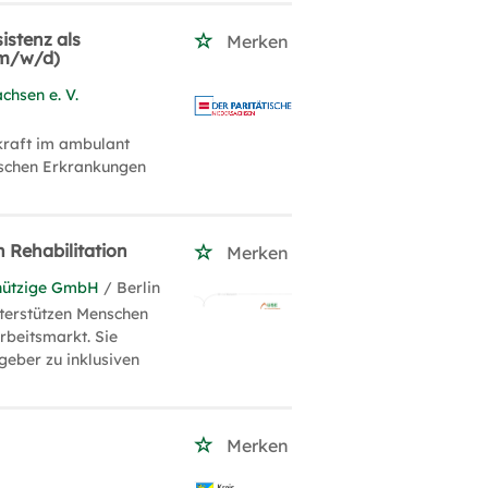
istenz als
Merken
(m/w/d)
chsen e. V.
kraft im ambulant
ischen Erkrankungen
 Rehabilitation
Merken
nnützige GmbH
/ Berlin
terstützen Menschen
rbeitsmarkt. Sie
geber zu inklusiven
Merken