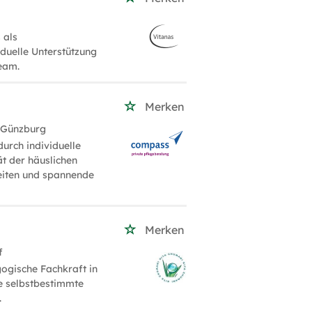
 als
iduelle Unterstützung
Team.
Merken
 Günzburg
durch individuelle
t der häuslichen
zeiten und spannende
Merken
f
ogische Fachkraft in
ne selbstbestimmte
.