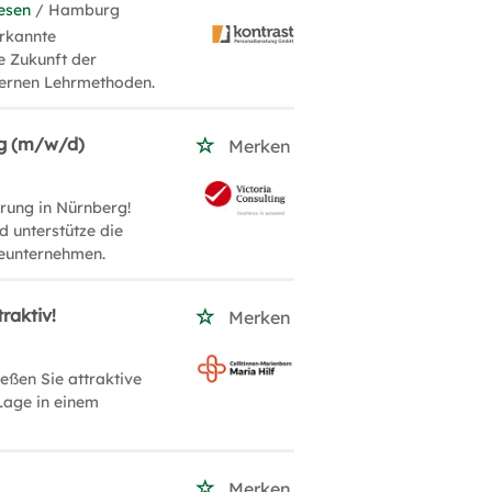
esen
/ Hamburg
erkannte
e Zukunft der
dernen Lehrmethoden.
ng (m/w/d)
Merken
erung in Nürnberg!
d unterstütze die
ieunternehmen.
raktiv!
Merken
eßen Sie attraktive
 Lage in einem
Merken