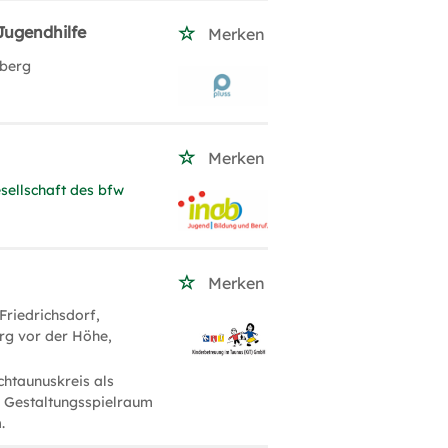
Jugendhilfe
Merken
nberg
Merken
sellschaft des bfw
Merken
 Friedrichsdorf,
rg vor der Höhe,
chtaunuskreis als
e Gestaltungsspielraum
.