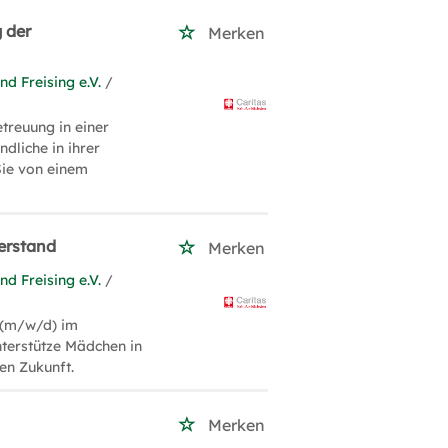
 der
Merken
d Freising e.V.
/
treuung in einer
dliche in ihrer
Sie von einem
Verstand
Merken
d Freising e.V.
/
t (m/w/d) im
terstütze Mädchen in
en Zukunft.
Merken