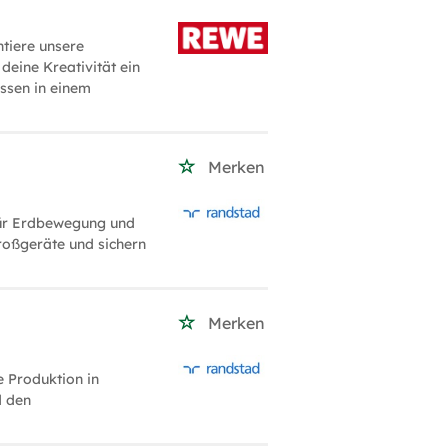
tiere unsere
deine Kreativität ein
ssen in einem
Merken
für Erdbewegung und
roßgeräte und sichern
Merken
e Produktion in
d den