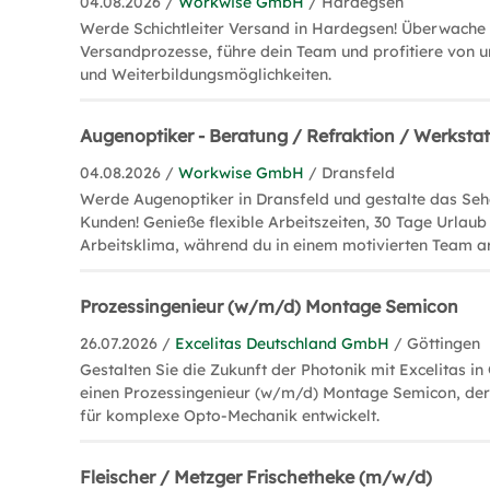
04.08.2026 /
Workwise GmbH
/ Hardegsen
Werde Schichtleiter Versand in Hardegsen! Überwache
Versandprozesse, führe dein Team und profitiere von u
und Weiterbildungsmöglichkeiten.
Augenoptiker - Beratung / Refraktion / Werksta
04.08.2026 /
Workwise GmbH
/ Dransfeld
Werde Augenoptiker in Dransfeld und gestalte das Seh
Kunden! Genieße flexible Arbeitszeiten, 30 Tage Urlaub
Arbeitsklima, während du in einem motivierten Team ar
Prozessingenieur (w/m/d) Montage Semicon
26.07.2026 /
Excelitas Deutschland GmbH
/ Göttingen
Gestalten Sie die Zukunft der Photonik mit Excelitas in
einen Prozessingenieur (w/m/d) Montage Semicon, der
für komplexe Opto-Mechanik entwickelt.
Fleischer / Metzger Frischetheke (m/w/d)