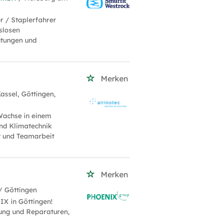
r / Staplerfahrer
slosen
ütungen und
Merken
assel, Göttingen,
 Wachse in einem
nd Klimatechnik
ät und Teamarbeit
Merken
/ Göttingen
IX in Göttingen!
tung und Reparaturen,