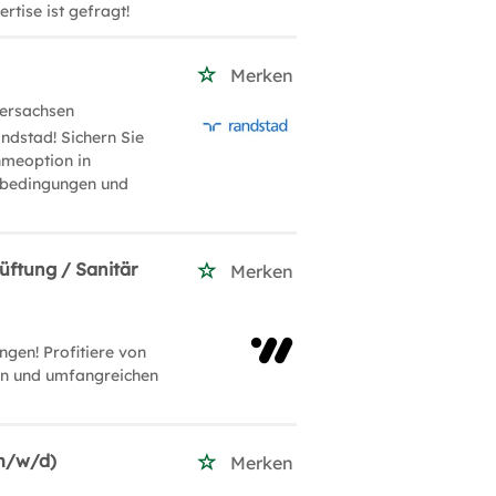
rtise ist gefragt!
Merken
dersachsen
ndstad! Sichern Sie
hmeoption in
enbedingungen und
üftung / Sanitär
Merken
ngen! Profitiere von
len und umfangreichen
(m/w/d)
Merken