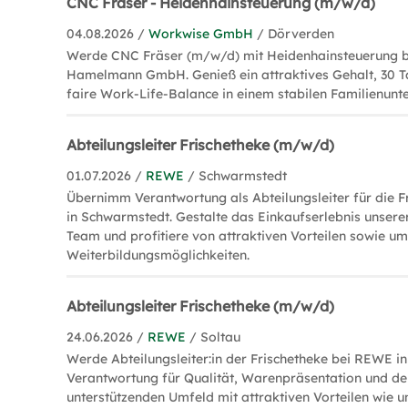
CNC Fräser - Heidenhainsteuerung (m/w/d)
04.08.2026 /
Workwise GmbH
/ Dörverden
Werde CNC Fräser (m/w/d) mit Heidenhainsteuerung 
Hamelmann GmbH. Genieß ein attraktives Gehalt, 30 T
faire Work-Life-Balance in einem stabilen Familienun
Abteilungsleiter Frischetheke (m/w/d)
01.07.2026 /
REWE
/ Schwarmstedt
Übernimm Verantwortung als Abteilungsleiter für die 
in Schwarmstedt. Gestalte das Einkaufserlebnis unser
Team und profitiere von attraktiven Vorteilen sowie u
Weiterbildungsmöglichkeiten.
Abteilungsleiter Frischetheke (m/w/d)
24.06.2026 /
REWE
/ Soltau
Werde Abteilungsleiter:in der Frischetheke bei REWE i
Verantwortung für Qualität, Warenpräsentation und de
unterstützenden Umfeld mit attraktiven Vorteilen wie 