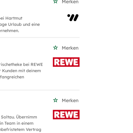
Merken
bei Hartmut
age Urlaub und eine
ternehmen.
Merken
Frischetheke bei REWE
er Kunden mit deinem
mfangreichen
Merken
n Soltau. Übernimm
in Team in einem
unbefristetem Vertrag