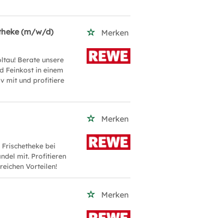
etheke (m/w/d)
Merken
ltau! Berate unsere
nd Feinkost in einem
iv mit und profitiere
Merken
 Frischetheke bei
del mit. Profitieren
eichen Vorteilen!
Merken