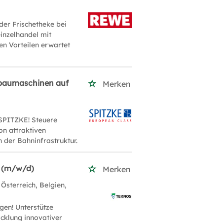
der Frischetheke bei
inzelhandel mit
ven Vorteilen erwartet
isbaumaschinen auf
Merken
SPITZKE! Steuere
on attraktiven
der Bahninfrastruktur.
n (m/w/d)
Merken
 Österreich, Belgien,
gen! Unterstütze
cklung innovativer