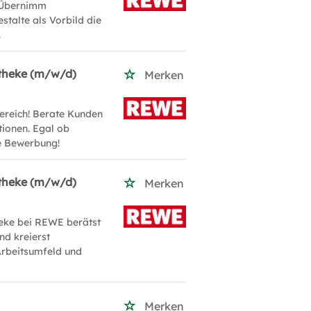
! Übernimm
stalte als Vorbild die
.
etheke (m/w/d)
Merken
ereich! Berate Kunden
tionen. Egal ob
ne Bewerbung!
etheke (m/w/d)
Merken
theke bei REWE berätst
nd kreierst
 Arbeitsumfeld und
Merken