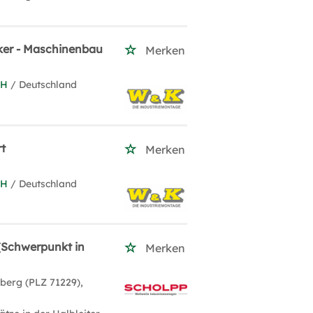
iker - Maschinenbau
Merken
bH
/ Deutschland
rt
Merken
bH
/ Deutschland
(Schwerpunkt in
Merken
nberg (PLZ 71229),