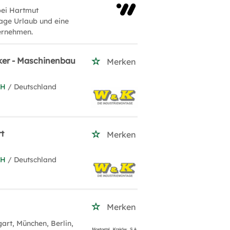
bei Hartmut
age Urlaub und eine
ternehmen.
iker - Maschinenbau
Merken
bH
/ Deutschland
rt
Merken
bH
/ Deutschland
Merken
gart, München, Berlin,