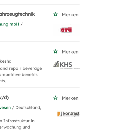
Fahrzeugtechnik
Merken
chung mbH
/
Merken
ukesha
t and repair beverage
mpetitive benefits
nts.
w/d)
Merken
wesen
/ Deutschland,
 Infrastruktur in
überwachung und