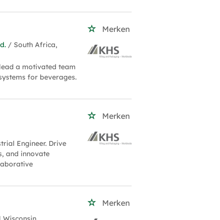
Merken
d.
/ South Africa,
 lead a motivated team
 systems for beverages.
Merken
rial Engineer. Drive
es, and innovate
laborative
Merken
ǀ Wisconsin