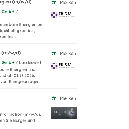
ergien (m/w/d)
Merken
nt GmbH
/
euerbare Energien bei
chhaltigkeit bei,
beitest.
n (m/w/d)
Merken
nt GmbH
/ bundesweit
rbare Energien und
and ab 01.12.2026.
 von Energieanlagen.
Merken
oinformation (m/w/d).
en Sie Bürger und