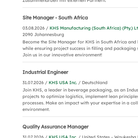
Zusammenarbeit mit externen Partnern.
Site Manager - South Africa
03.08.2026 /
KHS Manufacturing (South Africa) (Pty.) Lt
2090 Johannesburg
Become the Site Manager for KHS in South Africa and
while ensuring project success in filling and packaging
Join us in our innovative environment!
Industrial Engineer
31.07.2026 /
KHS USA Inc.
/ Deutschland
Join KHS, a leader in beverage packaging, as an Indust
projects to optimize logistics, implement lean principl
processes. Make an impact with your expertise in a col
environment.
Quality Assurance Manager
31.07.2026 /
KHS USA Inc.
/ United States - Waukesha 