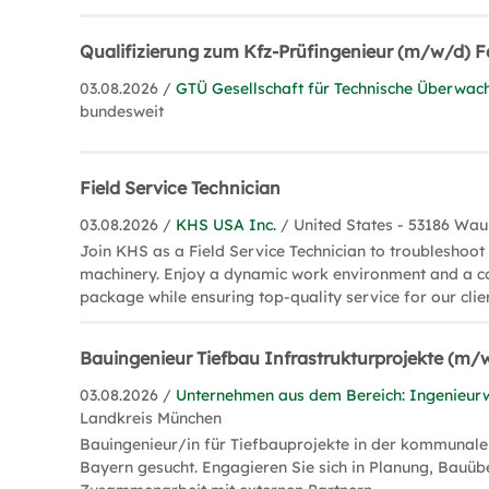
Qualifizierung zum Kfz-Prüfingenieur (m/w/d) 
03.08.2026 /
GTÜ Gesellschaft für Technische Überwa
bundesweit
Field Service Technician
03.08.2026 /
KHS USA Inc.
/ United States - 53186 Wa
Join KHS as a Field Service Technician to troubleshoo
machinery. Enjoy a dynamic work environment and a co
package while ensuring top-quality service for our clie
Bauingenieur Tiefbau Infrastrukturprojekte (m/
03.08.2026 /
Unternehmen aus dem Bereich: Ingenieur
Landkreis München
Bauingenieur/in für Tiefbauprojekte in der kommunalen
Bayern gesucht. Engagieren Sie sich in Planung, Bau