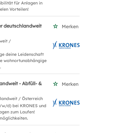
bilität für Anlagen in
len Vorteilen!
er deutschlandweit
Merken
weit /
ge deine Leidenschaft
ieße wohnortunabhängige
.
ndweit - Abfüll- &
Merken
landweit / Österreich
m/w/d) bei KRONES und
lagen zum Laufen!
möglichkeiten.