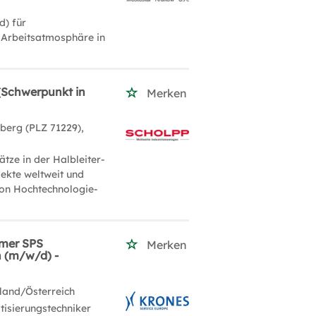
d) für
 Arbeitsatmosphäre in
(Schwerpunkt in
Merken
nberg (PLZ 71229),
tze in der Halbleiter-
ekte weltweit und
von Hochtechnologie-
hmer SPS
Merken
n (m/w/d) -
land/Österreich
isierungstechniker