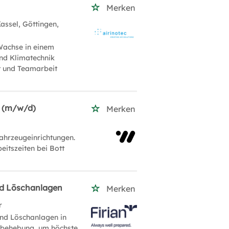
Merken
assel, Göttingen,
 Wachse in einem
nd Klimatechnik
ät und Teamarbeit
e (m/w/d)
Merken
ahrzeugeinrichtungen.
eitszeiten bei Bott
nd Löschanlagen
Merken
r
nd Löschanlagen in
rbehebung, um höchste