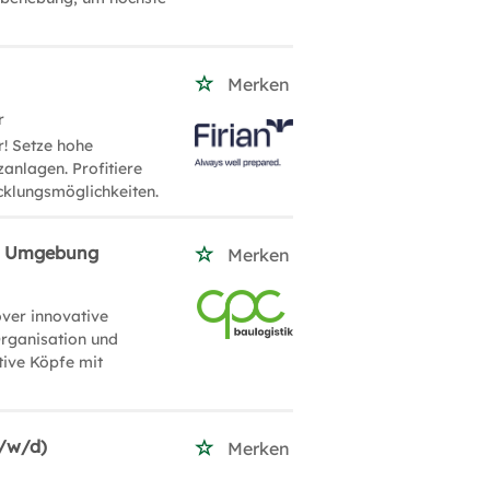
Merken
r
r! Setze hohe
anlagen. Profitiere
cklungsmöglichkeiten.
und Umgebung
Merken
over innovative
rganisation und
tive Köpfe mit
m/w/d)
Merken