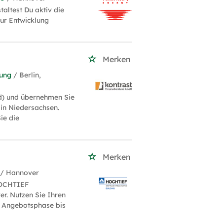
altest Du aktiv die
zur Entwicklung
Merken
tung
/ Berlin,
d) und übernehmen Sie
in Niedersachsen.
ie die
Merken
/ Hannover
 HOCHTIEF
r. Nutzen Sie Ihren
r Angebotsphase bis