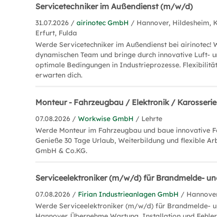
Servicetechniker im Außendienst (m/w/d)
31.07.2026 /
airinotec GmbH
/ Hannover, Hildesheim, K
Erfurt, Fulda
Werde Servicetechniker im Außendienst bei airinotec!
dynamischen Team und bringe durch innovative Luft- u
optimale Bedingungen in Industrieprozesse. Flexibilit
erwarten dich.
Monteur - Fahrzeugbau / Elektronik / Karosseri
07.08.2026 /
Workwise GmbH
/ Lehrte
Werde Monteur im Fahrzeugbau und baue innovative F
Genieße 30 Tage Urlaub, Weiterbildung und flexible Arb
GmbH & Co.KG.
Serviceelektroniker (m/w/d) für Brandmelde- u
07.08.2026 /
Firian Industrieanlagen GmbH
/ Hannove
Werde Serviceelektroniker (m/w/d) für Brandmelde- u
Hannover. Übernehme Wartung, Installation und Fehle