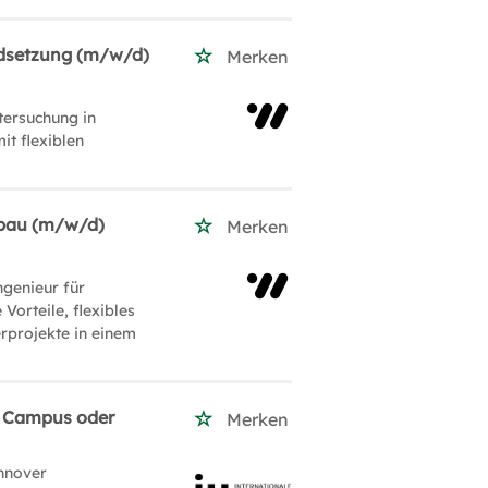
ndsetzung (m/w/d)
Merken
tersuchung in
it flexiblen
fbau (m/w/d)
Merken
ngenieur für
Vorteile, flexibles
rprojekte in einem
m Campus oder
Merken
nnover