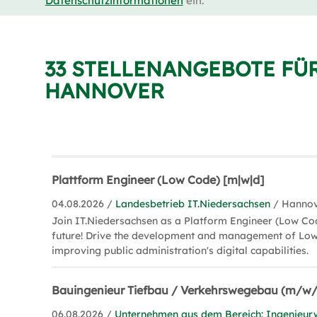
Datenschutzinformationen
ein.
33 STELLENANGEBOTE FÜ
HANNOVER
Plattform Engineer (Low Code) [m|w|d]
04.08.2026 /
Landesbetrieb IT.Niedersachsen
/ Hanno
Join IT.Niedersachsen as a Platform Engineer (Low Cod
future! Drive the development and management of Lo
improving public administration's digital capabilities.
Bauingenieur Tiefbau / Verkehrswegebau (m/w/
06.08.2026 /
Unternehmen aus dem Bereich: Ingenieur