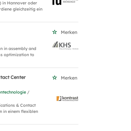
) in Hannover oder
rdiene gleichzeitig ein
Merken
on in assembly and
ess optimization to
tact Center
Merken
entechnologie
/
cations & Contact
in einem flexiblen