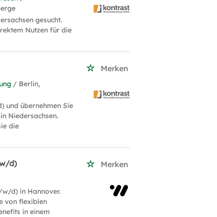
berge
ersachsen gesucht.
rektem Nutzen für die
Merken
tung
/ Berlin,
d) und übernehmen Sie
in Niedersachsen.
ie die
/w/d)
Merken
w/d) in Hannover.
e von flexiblen
enefits in einem