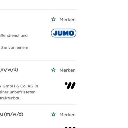
Merken
ußendienst und
n Sie von einem
 (m/w/d)
Merken
W GmbH & Co. KG in
einer unbefristeten
trukturbau.
au (m/w/d)
Merken