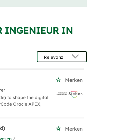
R INGENIEUR IN
Merken
ver
e) to shape the digital
wCode Oracle APEX,
d)
Merken
wesen
/