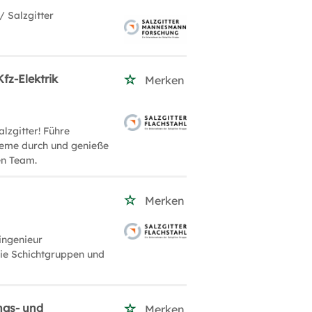
/ Salzgitter
fz-Elektrik
Merken
lzgitter! Führe
teme durch und genieße
en Team.
Merken
ingenieur
Sie Schichtgruppen und
ngs- und
Merken