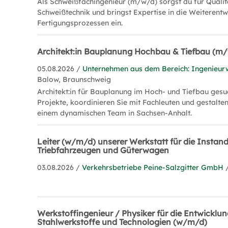
Als Schweißfachingenieur (m/w/d) sorgst du für Qualitä
Schweißtechnik und bringst Expertise in die Weiterent
Fertigungsprozessen ein.
Architekt:in Bauplanung Hochbau & Tiefbau (m
05.08.2026 /
Unternehmen aus dem Bereich: Ingenieur
Balow, Braunschweig
Architekt:in für Bauplanung im Hoch- und Tiefbau gesu
Projekte, koordinieren Sie mit Fachleuten und gestalten
einem dynamischen Team in Sachsen-Anhalt.
Leiter (w/m/d) unserer Werkstatt für die Instan
Triebfahrzeugen und Güterwagen
03.08.2026 /
Verkehrsbetriebe Peine-Salzgitter GmbH
Werkstoffingenieur / Physiker für die Entwicklu
Stahlwerkstoffe und Technologien (w/m/d)