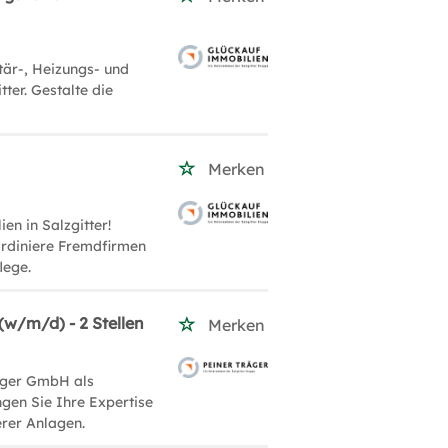
är-, Heizungs- und
ter. Gestalte die
Merken
n in Salzgitter!
rdiniere Fremdfirmen
lege.
w/m/d) - 2 Stellen
Merken
räger GmbH als
gen Sie Ihre Expertise
erer Anlagen.