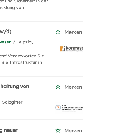
t und Sicherheit in der
wicklung von
/w/d)
Merken
wesen
/ Leipzig,
cht! Verantworten Sie
 Sie Infrastruktur in
dhaltung von
Merken
/ Salzgitter
ng neuer
Merken