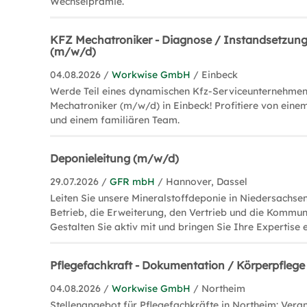
Wechselprämie.
KFZ Mechatroniker - Diagnose / Instandsetzun
(m/w/d)
04.08.2026 /
Workwise GmbH
/ Einbeck
Werde Teil eines dynamischen Kfz-Serviceunternehmen
Mechatroniker (m/w/d) in Einbeck! Profitiere von einem
und einem familiären Team.
Deponieleitung (m/w/d)
29.07.2026 /
GFR mbH
/ Hannover, Dassel
Leiten Sie unsere Mineralstoffdeponie in Niedersachse
Betrieb, die Erweiterung, den Vertrieb und die Kommun
Gestalten Sie aktiv mit und bringen Sie Ihre Expertise e
Pflegefachkraft - Dokumentation / Körperpfleg
04.08.2026 /
Workwise GmbH
/ Northeim
Stellenangebot für Pflegefachkräfte in Northeim: Vera