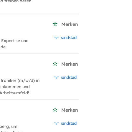
d treiben deren
Merken
 Expertise und
ode.
Merken
troniker (m/w/d) in
 Einkommen und
 Arbeitsumfeld!
Merken
zberg, um