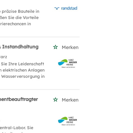
präzise Bauteile in
n Sie die Vorteile
rierechancen in
 & Instandhaltung
Merken
Harz
 Sie Ihre Leidenschaft
n elektrischen Anlagen
ie Wasserversorgung in
mentbeauftragter
Merken
r
ntral-Labor. Sie