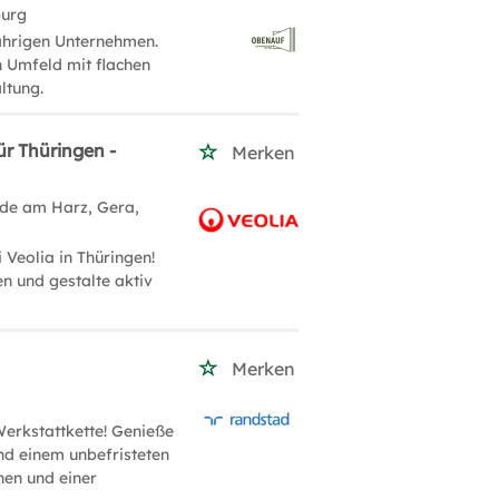
burg
ährigen Unternehmen.
n Umfeld mit flachen
ltung.
ür Thüringen -
Merken
ode am Harz, Gera,
 Veolia in Thüringen!
en und gestalte aktiv
Merken
Werkstattkette! Genieße
nd einem unbefristeten
nen und einer