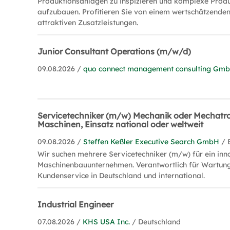
Produktionsanlagen zu inspizieren und komplexe Produ
aufzubauen. Profitieren Sie von einem wertschätzende
attraktiven Zusatzleistungen.
Junior Consultant Operations (m/w/d)
09.08.2026 /
quo connect management consulting Gmb
Servicetechniker (m/w) Mechanik oder Mechatro
Maschinen, Einsatz national oder weltweit
09.08.2026 /
Steffen Keßler Executive Search GmbH
/ 
Wir suchen mehrere Servicetechniker (m/w) für ein inn
Maschinenbauunternehmen. Verantwortlich für Wartung
Kundenservice in Deutschland und international.
Industrial Engineer
07.08.2026 /
KHS USA Inc.
/ Deutschland