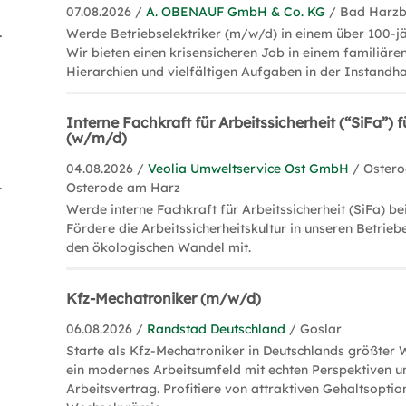
07.08.2026 /
A. OBENAUF GmbH & Co. KG
/ Bad Harz
isation (4)
Werde Betriebselektriker (m/w/d) in einem über 100-j
Wir bieten einen krisensicheren Job in einem familiäre
Hierarchien und vielfältigen Aufgaben in der Instandha
Interne Fachkraft für Arbeitssicherheit (“SiFa”) f
(w/m/d)
04.08.2026 /
Veolia Umweltservice Ost GmbH
/ Oster
agement (1)
Osterode am Harz
Werde interne Fachkraft für Arbeitssicherheit (SiFa) bei
Fördere die Arbeitssicherheitskultur in unseren Betrieb
den ökologischen Wandel mit.
Kfz-Mechatroniker (m/w/d)
06.08.2026 /
Randstad Deutschland
/ Goslar
Starte als Kfz-Mechatroniker in Deutschlands größter 
ein modernes Arbeitsumfeld mit echten Perspektiven u
Arbeitsvertrag. Profitiere von attraktiven Gehaltsoptio