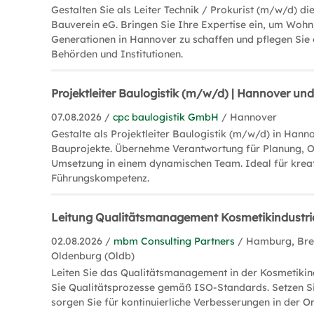
Gestalten Sie als Leiter Technik / Prokurist (m/w/d) di
Bauverein eG. Bringen Sie Ihre Expertise ein, um Wohn
Generationen in Hannover zu schaffen und pflegen Sie
Behörden und Institutionen.
Projektleiter Baulogistik (m/w/d) | Hannover 
07.08.2026 /
cpc baulogistik GmbH
/ Hannover
Gestalte als Projektleiter Baulogistik (m/w/d) in Hann
Bauprojekte. Übernehme Verantwortung für Planung, O
Umsetzung in einem dynamischen Team. Ideal für krea
Führungskompetenz.
Leitung Qualitätsmanagement Kosmetikindustr
02.08.2026 /
mbm Consulting Partners
/ Hamburg, Bre
Oldenburg (Oldb)
Leiten Sie das Qualitätsmanagement in der Kosmetikind
Sie Qualitätsprozesse gemäß ISO-Standards. Setzen S
sorgen Sie für kontinuierliche Verbesserungen in der O