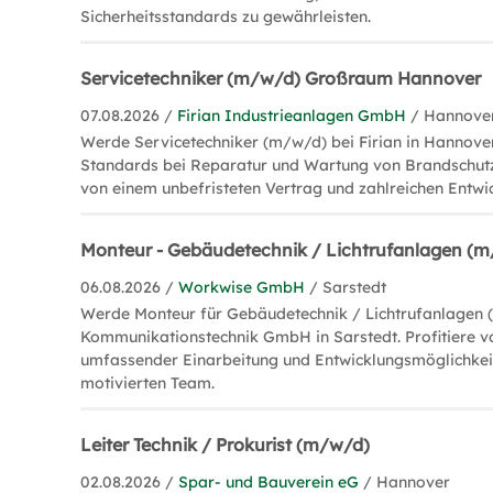
Sicherheitsstandards zu gewährleisten.
Servicetechniker (m/w/d) Großraum Hannover
07.08.2026 /
Firian Industrieanlagen GmbH
/ Hannove
Werde Servicetechniker (m/w/d) bei Firian in Hannove
Standards bei Reparatur und Wartung von Brandschutz
von einem unbefristeten Vertrag und zahlreichen Entwi
Monteur - Gebäudetechnik / Lichtrufanlagen (
06.08.2026 /
Workwise GmbH
/ Sarstedt
Werde Monteur für Gebäudetechnik / Lichtrufanlagen 
Kommunikationstechnik GmbH in Sarstedt. Profitiere v
umfassender Einarbeitung und Entwicklungsmöglichkei
motivierten Team.
Leiter Technik / Prokurist (m/w/d)
02.08.2026 /
Spar- und Bauverein eG
/ Hannover