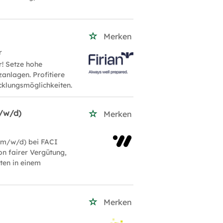
Merken
r
r! Setze hohe
anlagen. Profitiere
cklungsmöglichkeiten.
m/w/d)
Merken
(m/w/d) bei FACI
on fairer Vergütung,
ten in einem
Merken