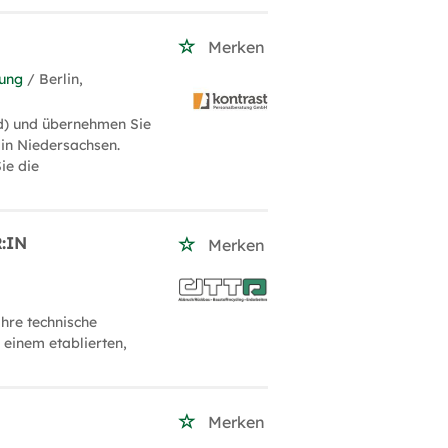
Merken
tung
/ Berlin,
d) und übernehmen Sie
in Niedersachsen.
ie die
:IN
Merken
hre technische
 einem etablierten,
Merken