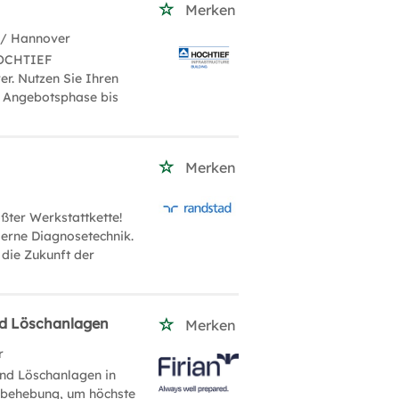
Merken
/ Hannover
 HOCHTIEF
r. Nutzen Sie Ihren
r Angebotsphase bis
Merken
ßter Werkstattkette!
erne Diagnosetechnik.
 die Zukunft der
nd Löschanlagen
Merken
r
nd Löschanlagen in
rbehebung, um höchste