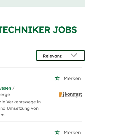
 TECHNIKER JOBS
Merken
wesen
/
berge
ale Verkehrswege in
 und Umsetzung von
en.
Merken