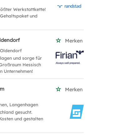
ößter Werkstattkette!
n Gehaltspaket und
ldendorf
Merken
 Oldendorf
nlagen und sorge für
 Großraum Hessisch
en Unternehmen!
um
Merken
men, Langenhagen
chland gesucht.
Kosten und gestalten