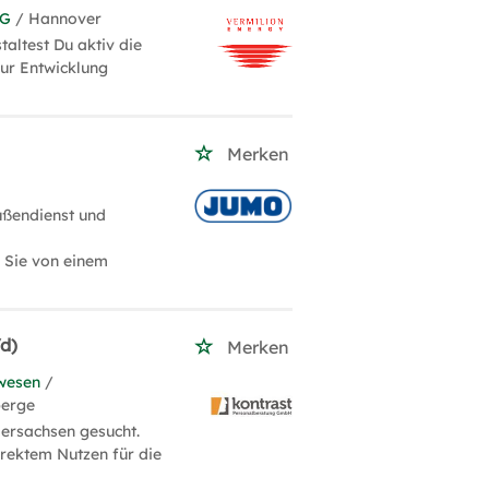
KG
/ Hannover
altest Du aktiv die
zur Entwicklung
Merken
ußendienst und
n Sie von einem
d)
Merken
wesen
/
berge
ersachsen gesucht.
rektem Nutzen für die