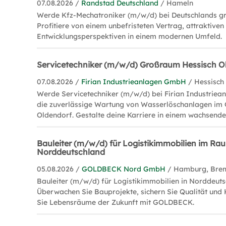
07.08.2026 /
Randstad Deutschland
/ Hameln
Werde Kfz-Mechatroniker (m/w/d) bei Deutschlands gr
Profitiere von einem unbefristeten Vertrag, attraktive
Entwicklungsperspektiven in einem modernen Umfeld.
Servicetechniker (m/w/d) Großraum Hessisch O
07.08.2026 /
Firian Industrieanlagen GmbH
/ Hessisch
Werde Servicetechniker (m/w/d) bei Firian Industriea
die zuverlässige Wartung von Wasserlöschanlagen im
Oldendorf. Gestalte deine Karriere in einem wachsend
Bauleiter (m/w/d) für Logistikimmobilien im Ra
Norddeutschland
05.08.2026 /
GOLDBECK Nord GmbH
/ Hamburg, Bre
Bauleiter (m/w/d) für Logistikimmobilien in Norddeuts
Überwachen Sie Bauprojekte, sichern Sie Qualität und 
Sie Lebensräume der Zukunft mit GOLDBECK.