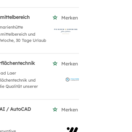
mittelbereich
Merken
marienhütte
mittelbereich und
-Woche, 30 Tage Urlaub
rflächentechnik
Merken
Bad Laer
lächentechnik und
ie Qualität unserer
HOAI / AutoCAD
Merken
novative