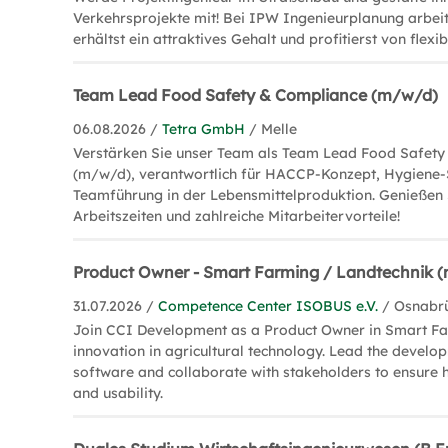
Verkehrsprojekte mit! Bei IPW Ingenieurplanung arbeite
erhältst ein attraktives Gehalt und profitierst von flexi
Team Lead Food Safety & Compliance (m/w/d)
06.08.2026 /
Tetra GmbH
/ Melle
Verstärken Sie unser Team als Team Lead Food Safet
(m/w/d), verantwortlich für HACCP-Konzept, Hygiene
Teamführung in der Lebensmittelproduktion. Genießen S
Arbeitszeiten und zahlreiche Mitarbeitervorteile!
Product Owner - Smart Farming / Landtechnik 
31.07.2026 /
Competence Center ISOBUS e.V.
/ Osnabr
Join CCI Development as a Product Owner in Smart Fa
innovation in agricultural technology. Lead the devel
software and collaborate with stakeholders to ensure h
and usability.