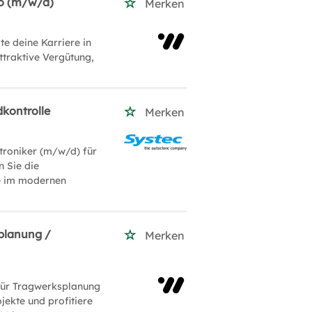
to (m/w/d)
Merken
e deine Karriere in
ttraktive Vergütung,
dkontrolle
Merken
troniker (m/w/d) für
n Sie die
e im modernen
planung /
Merken
ür Tragwerksplanung
jekte und profitiere