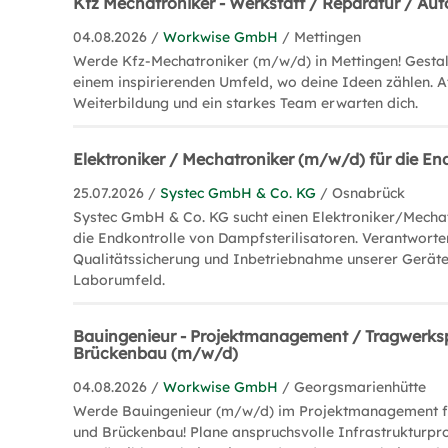
Kfz Mechatroniker - Werkstatt / Reparatur / Au
04.08.2026 /
Workwise GmbH
/ Mettingen
Werde Kfz-Mechatroniker (m/w/d) in Mettingen! Gestalt
einem inspirierenden Umfeld, wo deine Ideen zählen. A
Weiterbildung und ein starkes Team erwarten dich.
Elektroniker / Mechatroniker (m/w/d) für die En
25.07.2026 /
Systec GmbH & Co. KG
/ Osnabrück
Systec GmbH & Co. KG sucht einen Elektroniker/Mecha
die Endkontrolle von Dampfsterilisatoren. Verantworte
Qualitätssicherung und Inbetriebnahme unserer Gerät
Laborumfeld.
Bauingenieur - Projektmanagement / Tragwerks
Brückenbau (m/w/d)
04.08.2026 /
Workwise GmbH
/ Georgsmarienhütte
Werde Bauingenieur (m/w/d) im Projektmanagement f
und Brückenbau! Plane anspruchsvolle Infrastrukturpro