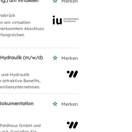
g.) am virtuellen
Merken
nabrück
n am virtuellen
anerkanntem Abschluss.
mfangreichen
 Hydraulik (m/w/d)
Merken
 und Hydraulik
ttraktive Benefits,
Familienunternehmen.
/ Dokumentation
Merken
k Feldhaus GmbH und
 mit. Genießen Sie