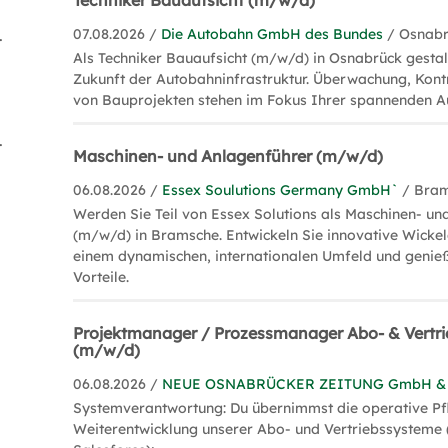
Techniker Bauaufsicht (m/w/d)
07.08.2026 /
Die Autobahn GmbH des Bundes
/ Osnab
isation (4)
Als Techniker Bauaufsicht (m/w/d) in Osnabrück gestalt
Zukunft der Autobahninfrastruktur. Überwachung, Kont
von Bauprojekten stehen im Fokus Ihrer spannenden A
agement (2)
Maschinen- und Anlagenführer (m/w/d)
06.08.2026 /
Essex Soulutions Germany GmbH`
/ Bra
Werden Sie Teil von Essex Solutions als Maschinen- un
(m/w/d) in Bramsche. Entwickeln Sie innovative Wicke
einem dynamischen, internationalen Umfeld und genieß
Vorteile.
Projektmanager / Prozessmanager Abo- & Vertr
(m/w/d)
06.08.2026 /
NEUE OSNABRÜCKER ZEITUNG GmbH & 
Systemverantwortung: Du übernimmst die operative Pf
Weiterentwicklung unserer Abo- und Vertriebssysteme 