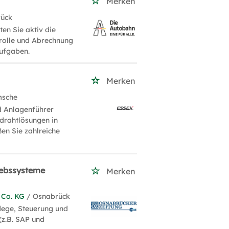
Merken
rück
en Sie aktiv die
rolle und Abrechnung
ufgaben.
Merken
msche
d Anlagenführer
ldrahtlösungen in
en Sie zahlreiche
iebssysteme
Merken
Co. KG
/ Osnabrück
lege, Steuerung und
(z.B. SAP und