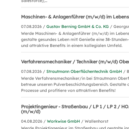
Salesforce);...
Maschinen- & Anlagenführer (m/w/d) im Lebens
07.08.2026 /
Gustav Berning GmbH & Co. KG
/ Georgs
Werde Maschinen- & Anlagenführer (m/w/d) im Lebens
gestalte gesundes Leben mit! Genieße eine 38-Stunden
und attraktive Benefits in einem kollegialen Umfeld.
Verfahrensmechaniker / Techniker (m/w/d) Obe
07.08.2026 /
Strautmann Oberflächentechnik GmbH
/ 
Werde Verfahrensmechaniker/in bei Strautmann Oberf
betreue unseren Pulverbeschichtungsbereich. Gestalte d
Prozesse und profitiere von attraktiven Benefits!
Projektingenieur - Straßenbau / LP 1 / LP 2 / 
(m/w/d)
04.08.2026 /
Workwise GmbH
/ Wallenhorst
Werde Projektingenieur im Straßenbau und gestalte in