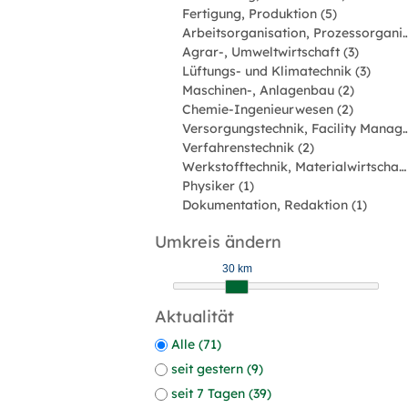
Fertigung, Produktion (5)
Arbeitsorganisation, Prozessorgan
Agrar-, Umweltwirtschaft (3)
Lüftungs- und Klimatechnik (3)
Maschinen-, Anlagenbau (2)
Chemie-Ingenieurwesen (2)
Versorgungstechnik, Facility Man
Verfahrenstechnik (2)
Werkstofftechnik, Materialwirtschaft (1)
Physiker (1)
Dokumentation, Redaktion (1)
Umkreis ändern
30 km
Aktualität
Alle (71)
seit gestern (9)
seit 7 Tagen (39)