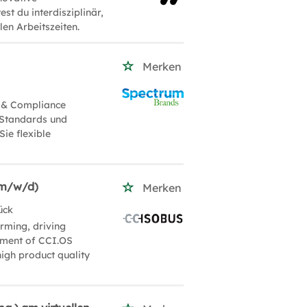
st du interdisziplinär,
blen Arbeitszeiten.
Merken
y & Compliance
-Standards und
ie flexible
(m/w/d)
Merken
ück
rming, driving
opment of CCI.OS
igh product quality