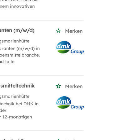
einem innovativen
ranten (m/w/d)
Merken
gsmarienhütte
boranten (m/w/d) in
bensmittelbranche.
d tolle
smitteltechnik
Merken
gsmarienhütte
technik bei DMK in
 der
er 12-monatigen