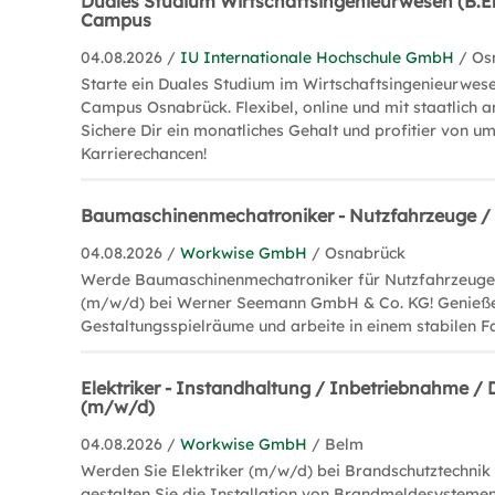
Duales Studium Wirtschaftsingenieurwesen (B.En
Campus
04.08.2026 /
IU Internationale Hochschule GmbH
/ Os
Starte ein Duales Studium im Wirtschaftsingenieurwese
Campus Osnabrück. Flexibel, online und mit staatlich 
Sichere Dir ein monatliches Gehalt und profitier von u
Karrierechancen!
Baumaschinenmechatroniker - Nutzfahrzeuge /
04.08.2026 /
Workwise GmbH
/ Osnabrück
Werde Baumaschinenmechatroniker für Nutzfahrzeuge
(m/w/d) bei Werner Seemann GmbH & Co. KG! Genieße a
Gestaltungsspielräume und arbeite in einem stabilen 
Elektriker - Instandhaltung / Inbetriebnahme 
(m/w/d)
04.08.2026 /
Workwise GmbH
/ Belm
Werden Sie Elektriker (m/w/d) bei Brandschutztechni
gestalten Sie die Installation von Brandmeldesystemen