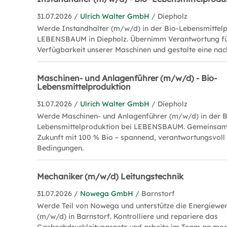
31.07.2026 /
Ulrich Walter GmbH
/ Diepholz
Werde Instandhalter (m/w/d) in der Bio-Lebensmittelp
LEBENSBAUM in Diepholz. Übernimm Verantwortung für
Verfügbarkeit unserer Maschinen und gestalte eine nach
Maschinen- und Anlagenführer (m/w/d) - Bio-
Lebensmittelproduktion
31.07.2026 /
Ulrich Walter GmbH
/ Diepholz
Werde Maschinen- und Anlagenführer (m/w/d) in der B
Lebensmittelproduktion bei LEBENSBAUM. Gemeinsam f
Zukunft mit 100 % Bio – spannend, verantwortungsvoll 
Bedingungen.
Mechaniker (m/w/d) Leitungstechnik
31.07.2026 /
Nowega GmbH
/ Barnstorf
Werde Teil von Nowega und unterstütze die Energiewe
(m/w/d) in Barnstorf. Kontrolliere und repariere das
Gashochdruckleitungsnetz und arbeite im Team an mo