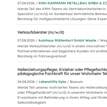
07.08.2026 /
KMH-KAMMANN METALLBAU GMBH & CO
Werde Teil des KMH-Teams als Vertriebsmitarbeiter:in 
Specialist (w/m/d) im Sonderbau! Vertriebliche Betreu
Beratung für maßgeschneiderte Lösungen. Deine Expert
Verkaufsberater (m/w/d)
07.08.2026 /
Autohaus Mühlenhort GmbH Weyhe
/ Wey
Werde Verkaufsberater (m/w/d) in einem innovativen 
Partnerunternehmen und begeistere Kunden mit erstkl
Beratung im Fahrzeugverkauf.
Heilerziehungspfleger, Erzieher oder Pflegefachk
pädagogische Fachkraft für unser Wohnheim Teil
06.08.2026 /
Lebenshilfe Syke
/ Bassum
Werde Teil unseres motivierten Teams als Heilerziehung
oder Pflegefachkraft (m/w/d) in unserem Wohnheim in
Erwachsene mit Behinderung in ihrem Alltag und förder
Selbstständigkeit.