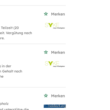
Merken
Teilzeit (20
eit. Vergütung nach
re.
Merken
 in der
em Gehalt nach
che
Merken
pholz
d unterstütze die