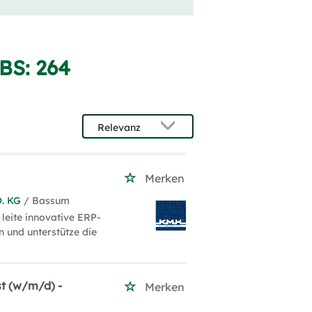
BS:
264
Merken
. KG
/ Bassum
leite innovative ERP-
n und unterstütze die
st (w/m/d) -
Merken