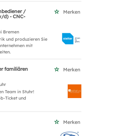
nbediener /
Merken
w/d) - CNC-
ei Bremen
ik und produzieren Sie
nunternehmen mit
iten.
er familiären
Merken
uhr
n Team in Stuhr!
ob-Ticket und
Merken