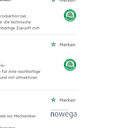
roduktion bei
 die technische
haltige Zukunft mit!
Merken
io-
ür eine nachhaltige
und mit attraktiven
Merken
nde als Mechaniker
dernsten