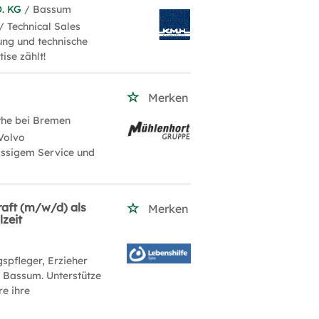
. KG
/ Bassum
/ Technical Sales
ung und technische
ise zählt!
Merken
he bei Bremen
Volvo
assigem Service und
raft (m/w/d) als
Merken
zeit
spfleger, Erzieher
 Bassum. Unterstütze
e ihre