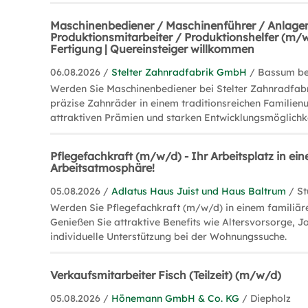
Maschinenbediener / Maschinenführer / Anlage
Produktionsmitarbeiter / Produktionshelfer (m/
Fertigung | Quereinsteiger willkommen
06.08.2026 /
Stelter Zahnradfabrik GmbH
/ Bassum b
Werden Sie Maschinenbediener bei Stelter Zahnradfabr
präzise Zahnräder in einem traditionsreichen Familie
attraktiven Prämien und starken Entwicklungsmöglichke
Pflegefachkraft (m/w/d) - Ihr Arbeitsplatz in ein
Arbeitsatmosphäre!
05.08.2026 /
Adlatus Haus Juist und Haus Baltrum
/ St
Werden Sie Pflegefachkraft (m/w/d) in einem familiäre
Genießen Sie attraktive Benefits wie Altersvorsorge, J
individuelle Unterstützung bei der Wohnungssuche.
Verkaufsmitarbeiter Fisch (Teilzeit) (m/w/d)
05.08.2026 /
Hönemann GmbH & Co. KG
/ Diepholz