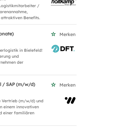
ogistikmitarbeiter /
 Warenannahme,
attraktiven Benefits.
Monate)
Merken
logistik in Bielefeld!
gerung und
ernehmen der
ll / SAP (m/w/d)
Merken
e Vertrieb (m/w/d) und
in einem innovativen
d einer familiären