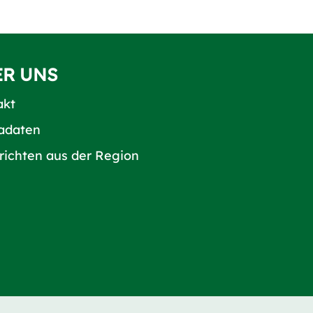
ER UNS
akt
adaten
richten aus der Region