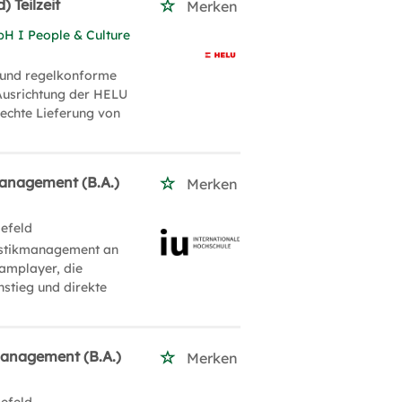
 Teilzeit
Merken
bH I People & Culture
e und regelkonforme
 Ausrichtung der HELU
rechte Lieferung von
management (B.A.)
Merken
lefeld
istikmanagement an
eamplayer, die
nstieg und direkte
management (B.A.)
Merken