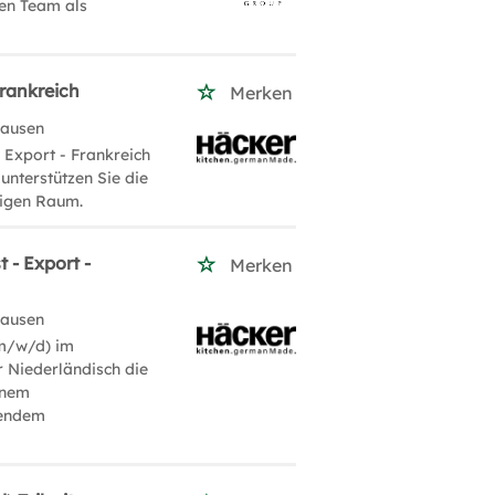
en Team als
rankreich
Merken
hausen
 Export - Frankreich
nterstützen Sie die
higen Raum.
 - Export -
Merken
hausen
(m/w/d) im
r Niederländisch die
inem
sendem