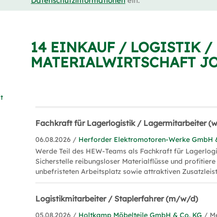
Datenschutzinformationen
ein.
14 EINKAUF / LOGISTIK /
MATERIALWIRTSCHAFT JO
t
Fachkraft für Lagerlogistik / Lagermitarbeiter 
06.08.2026 /
Herforder Elektromotoren-Werke GmbH 
Werde Teil des HEW-Teams als Fachkraft für Lagerlogis
Sicherstelle reibungsloser Materialflüsse und profitier
unbefristeten Arbeitsplatz sowie attraktiven Zusatzleis
Logistikmitarbeiter / Staplerfahrer (m/w/d)
05.08.2026 /
Holtkamp Möbelteile GmbH & Co. KG
/ M