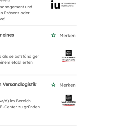
lefeld
lsmanagement und
en Präsenz oder
ve!
r eines
Merken
 als selbstständiger
einem etablierten
h Versandlogistik
Merken
/w/d) im Bereich
BE-Center zu gründen