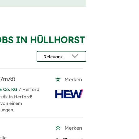
BS IN HÜLLHORST
(w/m/d)
Merken
& Co. KG
/ Herford
tik in Herford!
e von einem
tungen.
Merken
elle