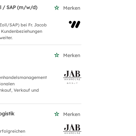
ll / SAP (m/w/d)
Merken
oll/SAP) bei Fr. Jacob
n Kundenbeziehungen
weiter.
Merken
ußenhandelsmanagement
ionalen
nkauf, Verkauf und
gistik
Merken
erfolgreichen