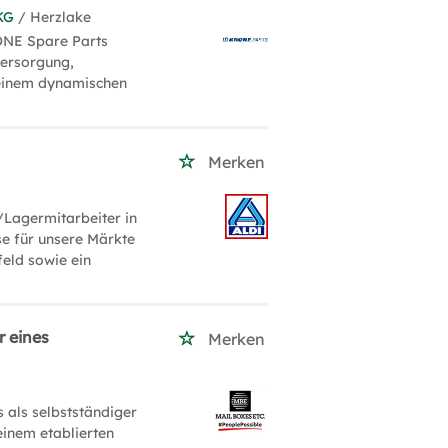
KG
/ Herzlake
RONE Spare Parts
versorgung,
 einem dynamischen
Merken
Lagermitarbeiter in
se für unsere Märkte
eld sowie ein
r eines
Merken
 als selbstständiger
einem etablierten