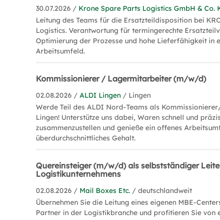
30.07.2026 /
Krone Spare Parts Logistics GmbH & Co. 
Leitung des Teams für die Ersatzteildisposition bei K
Logistics. Verantwortung für termingerechte Ersatzteil
Optimierung der Prozesse und hohe Lieferfähigkeit in
Arbeitsumfeld.
Kommissionierer / Lagermitarbeiter (m/w/d)
02.08.2026 /
ALDI Lingen
/ Lingen
Werde Teil des ALDI Nord-Teams als Kommissionierer/
Lingen! Unterstütze uns dabei, Waren schnell und präzi
zusammenzustellen und genieße ein offenes Arbeitsumf
überdurchschnittliches Gehalt.
Quereinsteiger (m/w/d) als selbstständiger Leite
Logistikunternehmens
02.08.2026 /
Mail Boxes Etc.
/ deutschlandweit
Übernehmen Sie die Leitung eines eigenen MBE-Centers
Partner in der Logistikbranche und profitieren Sie von 