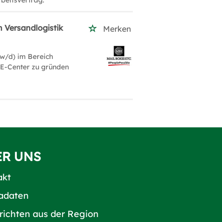
beitsvertrag.
h Versandlogistik
Merken
/w/d) im Bereich
BE-Center zu gründen
ER UNS
akt
adaten
richten aus der Region