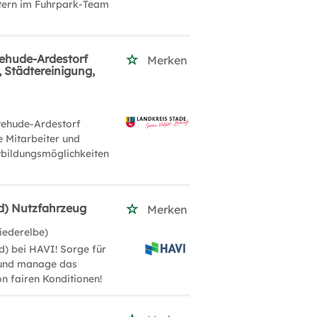
stern im Fuhrpark-Team
tehude-Ardestorf
Merken
, Städtereinigung,
tehude-Ardestorf
e Mitarbeiter und
tbildungsmöglichkeiten
d) Nutzfahrzeug
Merken
iederelbe)
) bei HAVI! Sorge für
 und manage das
on fairen Konditionen!