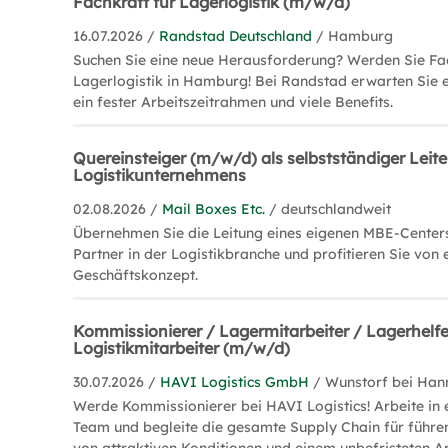
Fachkraft für Lagerlogistik (m/w/d)
16.07.2026 /
Randstad Deutschland
/ Hamburg
Suchen Sie eine neue Herausforderung? Werden Sie Fac
Lagerlogistik in Hamburg! Bei Randstad erwarten Sie e
ein fester Arbeitszeitrahmen und viele Benefits.
Quereinsteiger (m/w/d) als selbstständiger Leite
Logistikunternehmens
02.08.2026 /
Mail Boxes Etc.
/ deutschlandweit
Übernehmen Sie die Leitung eines eigenen MBE-Centers
Partner in der Logistikbranche und profitieren Sie von 
Geschäftskonzept.
Kommissionierer / Lagermitarbeiter / Lagerhelfe
Logistikmitarbeiter (m/w/d)
30.07.2026 /
HAVI Logistics GmbH
/ Wunstorf bei Han
Werde Kommissionierer bei HAVI Logistics! Arbeite i
Team und begleite die gesamte Supply Chain für führen