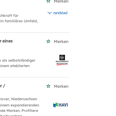
Merken
hkraft für
in familiäres Umfeld,
r eines
Merken
 als selbstständiger
einem etablierten
r /
Merken
nover, Niedersachsen
n einem expandierenden
de Marken. Profitiere