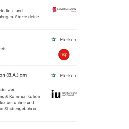
Medien- und
nhagen. Starte deine
Merken
eit
on (B.A.) am
Merken
ndesweit
ions & Kommunikation
lexibel online und
die Studiengebühren