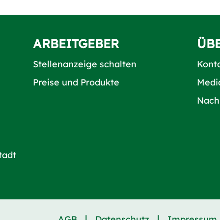
ARBEITGEBER
ÜB
Stellenanzeige schalten
Kont
Preise und Produkte
Medi
Nach
tadt
|
|
AGB
Datenschutz
Impressum