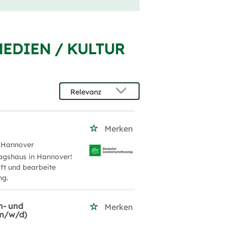
MEDIEN / KULTUR
Merken
 Hannover
agshaus in Hannover!
aft und bearbeite
ng.
n- und
Merken
(m/w/d)