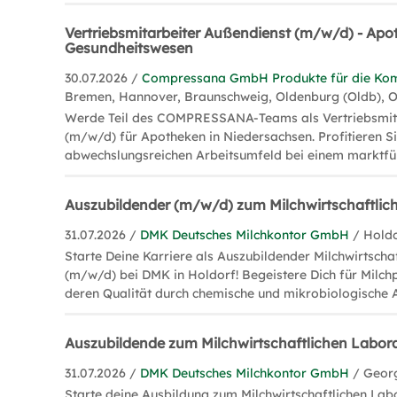
Vertriebsmitarbeiter Außendienst (m/w/d) - Apo
Gesundheitswesen
30.07.2026 /
Compressana GmbH Produkte für die Kom
Bremen, Hannover, Braunschweig, Oldenburg (Oldb), 
Werde Teil des COMPRESSANA-Teams als Vertriebsmit
(m/w/d) für Apotheken in Niedersachsen. Profitieren S
abwechslungsreichen Arbeitsumfeld bei einem marktf
Auszubildender (m/w/d) zum Milchwirtschaftlic
31.07.2026 /
DMK Deutsches Milchkontor GmbH
/ Hold
Starte Deine Karriere als Auszubildender Milchwirtscha
(m/w/d) bei DMK in Holdorf! Begeistere Dich für Milch
deren Qualität durch chemische und mikrobiologische 
Auszubildende zum Milchwirtschaftlichen Labo
31.07.2026 /
DMK Deutsches Milchkontor GmbH
/ Geor
Starte deine Ausbildung zum Milchwirtschaftlichen La