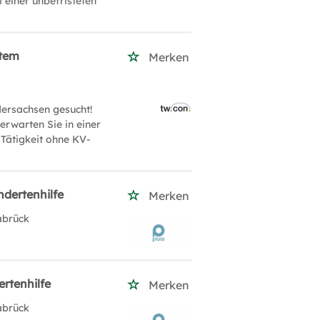
 einer unbefristeten
item
Merken
ersachsen gesucht!
erwarten Sie in einer
 Tätigkeit ohne KV-
ndertenhilfe
Merken
abrück
rtenhilfe
Merken
abrück