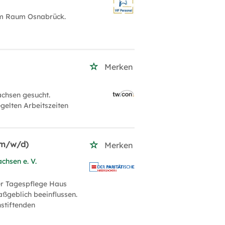
 im Raum Osnabrück.
Merken
achsen gesucht.
gelten Arbeitszeiten
 (m/w/d)
Merken
chsen e. V.
der Tagespflege Haus
aßgeblich beeinflussen.
nstiftenden