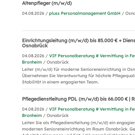
Altenpfleger (m/w/d)
04.08.2026 /
pluss Personalmanagement GmbH
/ Osn
Einrichtungsleitung (m/w/d) bis 85.000 € + Dien
Osnabrück
04.08.2026 /
VIF Personalberatung # Vermittlung in Fe
Bronheim
/ Osnabrück
Leiter (m/w/d) für moderne Senioreneinrichtung in Os
Übernehmen Sie Verantwortung für höchste Pflegequalit
Stabilität in einem engagierten Team.
Pflegedienstleitung PDL (m/w/d) bis 66.000 € 
04.08.2026 /
VIF Personalberatung # Vermittlung in Fe
Bronheim
/ Osnabrück
Leiten Sie als Pflegedienstleitung (m/w/d) ein engagier
modernen Senioreneinrichtung im Raum Osnabrück. Gen