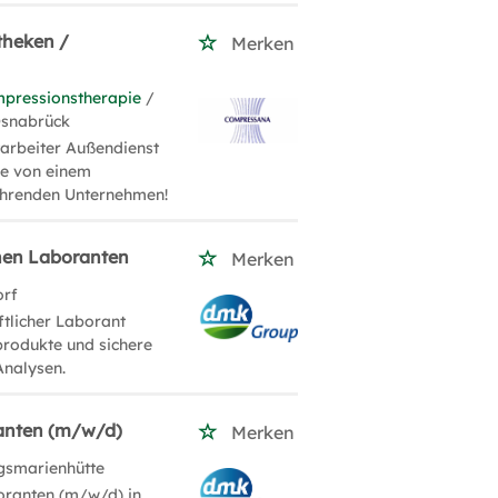
theken /
Merken
pressionstherapie
/
Osnabrück
arbeiter Außendienst
ie von einem
ührenden Unternehmen!
hen Laboranten
Merken
orf
ftlicher Laborant
produkte und sichere
Analysen.
ranten (m/w/d)
Merken
gsmarienhütte
boranten (m/w/d) in