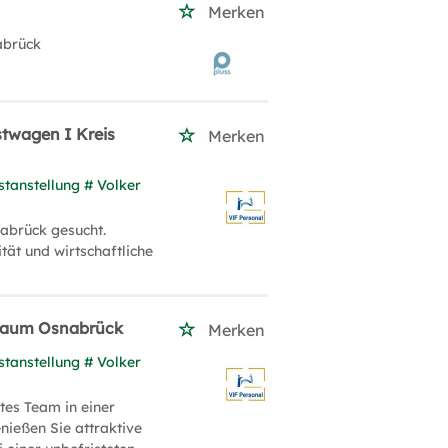
Merken
abrück
stwagen I Kreis
Merken
stanstellung # Volker
nabrück gesucht.
ät und wirtschaftliche
| Raum Osnabrück
Merken
stanstellung # Volker
tes Team in einer
ießen Sie attraktive