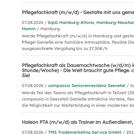
Pflegefachkraft (m/w/d) - Gestalte mit uns gem
07.08.2026 /
bipG Hamburg-Altona, Hamburg-Neustad
Hamm
/ Hamburg
Werde Pflegefachkraft (m/w/d) in Hamburg und gestal
Pflege! Genieße eine familiäre Atmosphäre, flexible Di
ausgezeichnete Vergütung bis zu 27,50€/h.
Pflegefachkraft als Dauernachtwache (w/d/m) in 
Stunde/Woche) - Die Welt braucht gute Pflege.
Sie!
07.08.2026 /
compassio Seniorenresidenz Seevetal
/ S
Werde Teil des Teams als Pflegefachkraft in Teilzeit (2
compassio in Seevetal! Genieße attraktive Vorteile, fle
die Möglichkeit zur Weiterbildung in einer modernen S
Haleon PTA (m/w/d) als Trainer im Außendienst
07.08.2026 /
TMS Trademarketing Service GmbH
/ 20