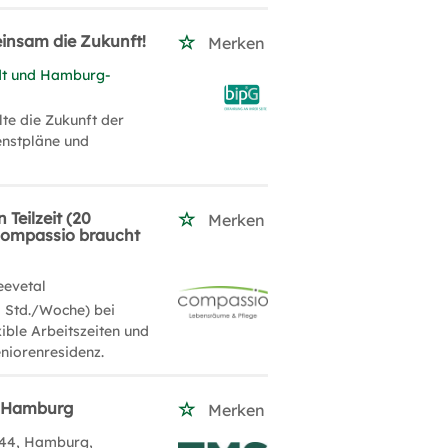
einsam die Zukunft!
Merken
t und Hamburg-
te die Zukunft der
enstpläne und
Teilzeit (20
Merken
 compassio braucht
eevetal
0 Std./Woche) bei
xible Arbeitszeiten und
eniorenresidenz.
, Hamburg
Merken
144, Hamburg,