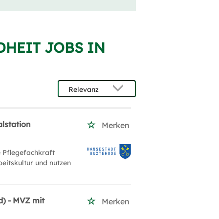
DHEIT JOBS IN
alstation
Merken
e Pflegefachkraft
beitskultur und nutzen
d) - MVZ mit
Merken