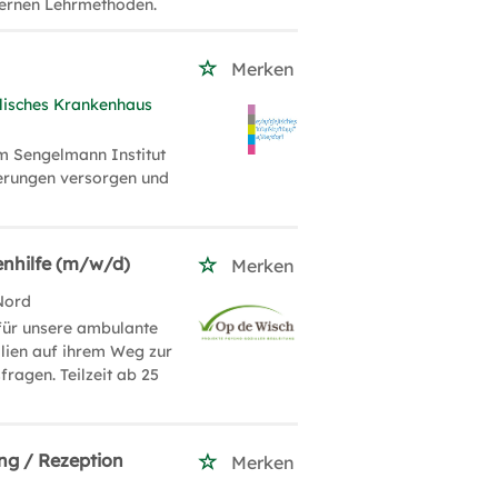
dernen Lehrmethoden.
Merken
elisches Krankenhaus
im Sengelmann Institut
derungen versorgen und
enhilfe (m/w/d)
Merken
Nord
 für unsere ambulante
lien auf ihrem Weg zur
fragen. Teilzeit ab 25
ng / Rezeption
Merken