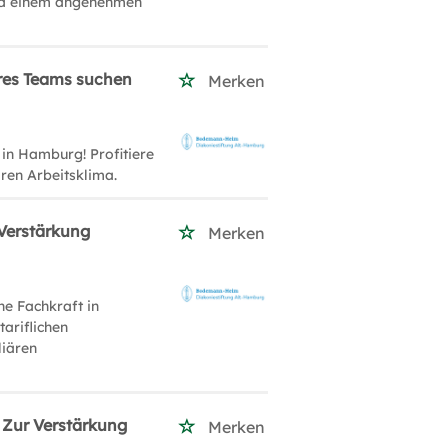
und einem angenehmen
eres Teams suchen
Merken
in Hamburg! Profitiere
ren Arbeitsklima.
 Verstärkung
Merken
he Fachkraft in
tariflichen
liären
- Zur Verstärkung
Merken