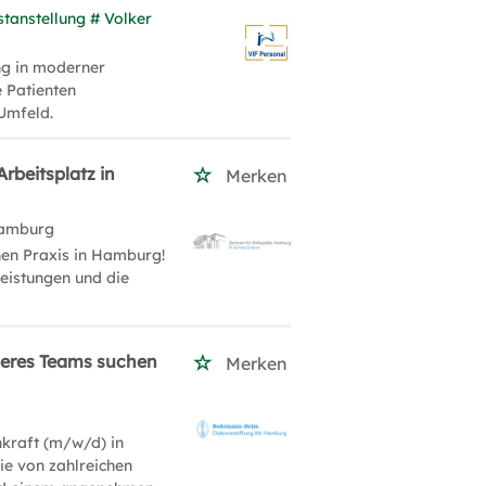
stanstellung # Volker
ng in moderner
 Patienten
 Umfeld.
rbeitsplatz in
Merken
amburg
nen Praxis in Hamburg!
leistungen und die
nseres Teams suchen
Merken
hkraft (m/w/d) in
ie von zahlreichen