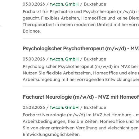
03.08.2026 /
tw.con. GmbH
/ Buxtehude
Facharzt für Psychiatrie und Psychotherapie (m/w/d
gesucht. Flexibles Arbeiten, Homeoffice und keine Diens
g (1)
Therapiearbeit in einem modernen Umfeld mit hervor
Balance.
Psychologischer Psychotherapeut (m/w/d) - MV
03.08.2026 /
tw.con. GmbH
/ Buxtehude
Psychologischer Psychotherapeut (m/w/d) im MVZ bei
Nutzen Sie flexible Arbeitszeiten, Homeoffice und ein
Arbeitsumgebung mit hervorragenden Entwicklungsper
Facharzt Neurologie (m/w/d) - MVZ mit Homeof
03.08.2026 /
tw.con. GmbH
/ Buxtehude
Facharzt Neurologie (m/w/d) im MVZ bei Hamburg - 
Arbeitsbedingungen, flexible Zeiten, Homeoffice und Te
Sie von einer attraktiven Vergütung und vielschichtigen
Entwicklungsmöglichkeiten.