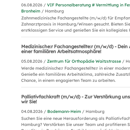
06.08.2026 /
VIF Personalberatung # Vermittlung in Fe
Bronheim
/ Hamburg
Zahnmedizinische Fachangestellte (m/w/d) für Empfa
Zahnarztpraxis in Hamburg/Winsen gesucht. Bieten Sie
erstklassigen Service und genießen Sie ein kollegiales
Medizinische:r Fachangestellte:r (m/w/d) - Dein A
einer familiären Arbeitsatmosphäre!
05.08.2026 /
Zentrum für Orthopädie Waitzstrasse
/ H
Werde medizinische:r Fachangestellte:r in einer moder
Genieße ein familiäres Arbeitsklima, zahlreiche Zusatz
Chance, in einem engagierten Team zu arbeiten.
Palliativfachkraft (m/w/d) - Zur Verstärkung u
wir Sie!
04.08.2026 /
Bodemann-Heim
/ Hamburg
Suchen Sie eine neue Herausforderung als Palliativfac
Hamburg? Verstärken Sie unser Team und profitieren S