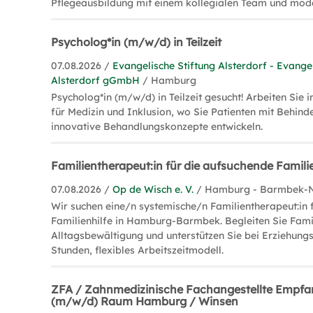
Pflegeausbildung mit einem kollegialen Team und mo
Psycholog*in (m/w/d) in Teilzeit
07.08.2026 /
Evangelische Stiftung Alsterdorf - Evang
Alsterdorf gGmbH
/ Hamburg
Psycholog*in (m/w/d) in Teilzeit gesucht! Arbeiten Sie 
für Medizin und Inklusion, wo Sie Patienten mit Behin
innovative Behandlungskonzepte entwickeln.
Familientherapeut:in für die aufsuchende Famili
07.08.2026 /
Op de Wisch e. V.
/ Hamburg - Barmbek-
Wir suchen eine/n systemische/n Familientherapeut:in
Familienhilfe in Hamburg-Barmbek. Begleiten Sie Fami
Alltagsbewältigung und unterstützen Sie bei Erziehungs
Stunden, flexibles Arbeitszeitmodell.
ZFA / Zahnmedizinische Fachangestellte Empfa
(m/w/d) Raum Hamburg / Winsen