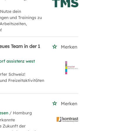
 Nutze dein
gen und Trainings zu
Arbeitszeiten,
!
neues Team in der 1
Merken
orf assistenz west
rfer Schweiz!
und Freizeitaktivitäten
Merken
esen
/ Hamburg
erkannte
e Zukunft der