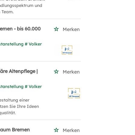
andlungsspektrum und
n Team.
emen - bis 60.000
Merken
tanstellung # Volker
äre Altenpflege |
Merken
tanstellung # Volker
estaltung einer
zen Sie Ihre Ideen
ualität.
| Raum Bremen
Merken