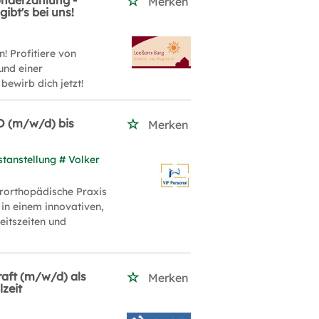
onderzahlung -
Merken
ibt's bei uns!
! Profitiere von
und einer
ewirb dich jetzt!
O (m/w/d) bis
Merken
stanstellung # Volker
rorthopädische Praxis
 in einem innovativen,
eitszeiten und
raft (m/w/d) als
Merken
zeit