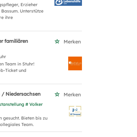
spfleger, Erzieher
 Bassum. Unterstütze
e ihre
er familiären
Merken
uhr
n Team in Stuhr!
ob-Ticket und
n / Niedersachsen
Merken
stanstellung # Volker
gesucht. Bieten bis zu
kollegiales Team.