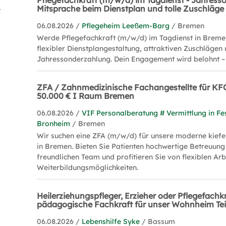
Pflegefachkraft (m/w/d) im Tagdienst - Jahress
g (1)
Mitsprache beim Dienstplan und tolle Zuschläge g
06.08.2026 /
Pflegeheim Leeßem-Barg
/ Bremen
Werde Pflegefachkraft (m/w/d) im Tagdienst in Bremen
flexibler Dienstplangestaltung, attraktiven Zuschlägen 
Jahressonderzahlung. Dein Engagement wird belohnt – b
ZFA / Zahnmedizinische Fachangestellte für KF
50.000 € I Raum Bremen
06.08.2026 /
VIF Personalberatung # Vermittlung in Fe
Bronheim
/ Bremen
Wir suchen eine ZFA (m/w/d) für unsere moderne kiefe
in Bremen. Bieten Sie Patienten hochwertige Betreuung
freundlichen Team und profitieren Sie von flexiblen Arb
Weiterbildungsmöglichkeiten.
Heilerziehungspfleger, Erzieher oder Pflegefachk
pädagogische Fachkraft für unser Wohnheim Teil
06.08.2026 /
Lebenshilfe Syke
/ Bassum