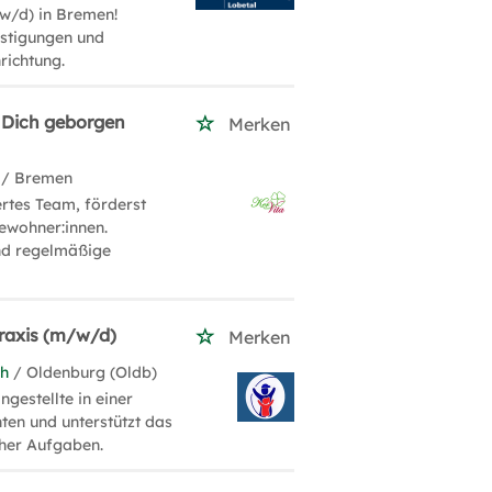
/w/d) in Bremen!
nstigungen und
nrichtung.
u Dich geborgen
Merken
/ Bremen
ertes Team, förderst
ewohner:innen.
und regelmäßige
praxis (m/w/d)
Merken
ch
/ Oldenburg (Oldb)
gestellte in einer
ten und unterstützt das
cher Aufgaben.