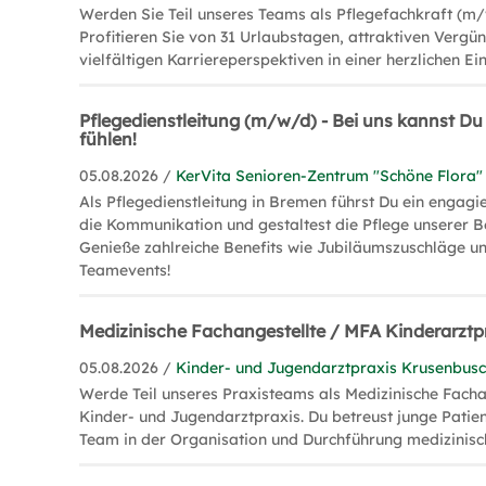
Werden Sie Teil unseres Teams als Pflegefachkraft (m
Profitieren Sie von 31 Urlaubstagen, attraktiven Vergü
vielfältigen Karriereperspektiven in einer herzlichen Ei
Pflegedienstleitung (m/w/d) - Bei uns kannst D
fühlen!
05.08.2026 /
KerVita Senioren-Zentrum "Schöne Flora"
Als Pflegedienstleitung in Bremen führst Du ein engagi
die Kommunikation und gestaltest die Pflege unserer B
Genieße zahlreiche Benefits wie Jubiläumszuschläge 
Teamevents!
Medizinische Fachangestellte / MFA Kinderarzt
05.08.2026 /
Kinder- und Jugendarztpraxis Krusenbus
Werde Teil unseres Praxisteams als Medizinische Fachan
Kinder- und Jugendarztpraxis. Du betreust junge Patien
Team in der Organisation und Durchführung medizinis