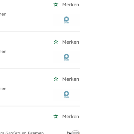
Merken
men
Merken
men
Merken
men
Merken
Z im Großraum Bremen.