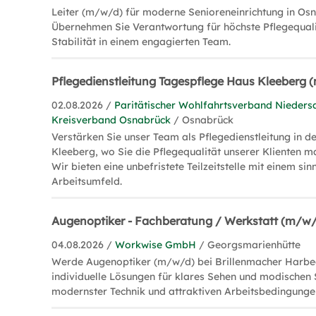
Leiter (m/w/d) für moderne Senioreneinrichtung in Os
Übernehmen Sie Verantwortung für höchste Pflegequalit
Stabilität in einem engagierten Team.
Pflegedienstleitung Tagespflege Haus Kleeberg
02.08.2026 /
Paritätischer Wohlfahrtsverband Niedersa
Kreisverband Osnabrück
/ Osnabrück
Verstärken Sie unser Team als Pflegedienstleitung in 
Kleeberg, wo Sie die Pflegequalität unserer Klienten m
Wir bieten eine unbefristete Teilzeitstelle mit einem sin
Arbeitsumfeld.
Augenoptiker - Fachberatung / Werkstatt (m/w
04.08.2026 /
Workwise GmbH
/ Georgsmarienhütte
Werde Augenoptiker (m/w/d) bei Brillenmacher Harbec
individuelle Lösungen für klares Sehen und modischen St
modernster Technik und attraktiven Arbeitsbedingunge