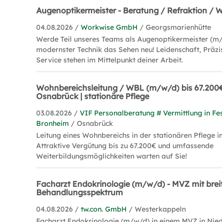
Augenoptikermeister - Beratung / Refraktion / 
04.08.2026 /
Workwise GmbH
/ Georgsmarienhütte
Werde Teil unseres Teams als Augenoptikermeister (m/
modernster Technik das Sehen neu! Leidenschaft, Präzis
Service stehen im Mittelpunkt deiner Arbeit.
Wohnbereichsleitung / WBL (m/w/d) bis 67.200
Osnabrück | stationäre Pflege
03.08.2026 /
VIF Personalberatung # Vermittlung in Fes
Bronheim
/ Osnabrück
Leitung eines Wohnbereichs in der stationären Pflege
Attraktive Vergütung bis zu 67.200€ und umfassende
Weiterbildungsmöglichkeiten warten auf Sie!
Facharzt Endokrinologie (m/w/d) - MVZ mit bre
Behandlungsspektrum
04.08.2026 /
tw.con. GmbH
/ Westerkappeln
Facharzt Endokrinologie (m/w/d) in einem MVZ in Nied