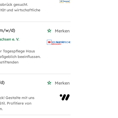
nabrück gesucht.
ät und wirtschaftliche
 (m/w/d)
Merken
chsen e. V.
der Tagespflege Haus
aßgeblich beeinflussen.
nstiftenden
/d)
Merken
k! Gestalte mit uns
il. Profitiere von
n.