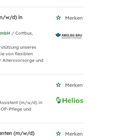
(m/w/d) in
Merken
 GmbH
/ Cottbus,
rstützung unseres
ie von flexiblen
er Altersvorsorge und
Merken
Assistent (m/w/d) in
r OP-Pflege und
ranten (m/w/d)
Merken