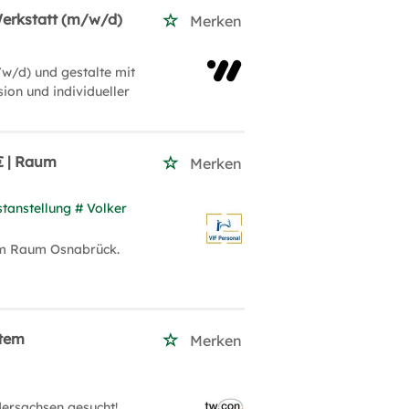
Werkstatt (m/w/d)
Merken
w/d) und gestalte mit
ion und individueller
€ | Raum
Merken
tanstellung # Volker
 im Raum Osnabrück.
item
Merken
ersachsen gesucht!