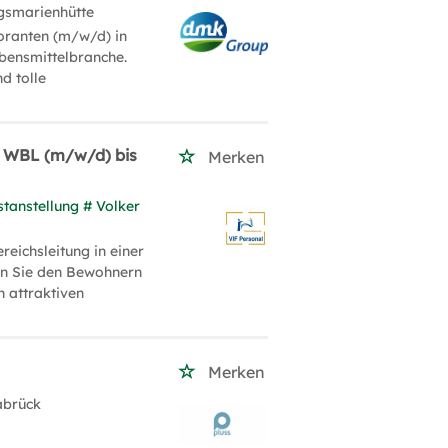
gsmarienhütte
boranten (m/w/d) in
bensmittelbranche.
d tolle
 / WBL (m/w/d) bis
Merken
stanstellung # Volker
reichsleitung in einer
en Sie den Bewohnern
n attraktiven
Merken
abrück