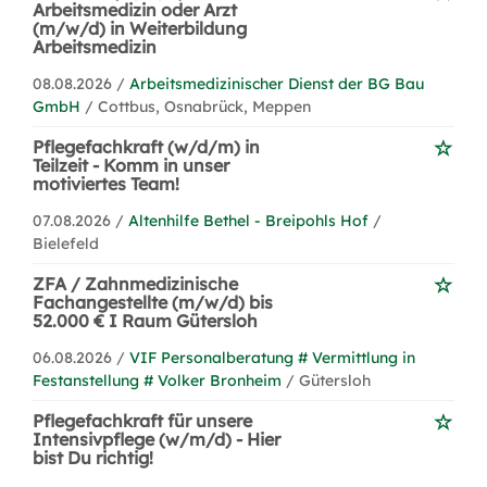
Arbeitsmedizin oder Arzt
(m/w/d) in Weiterbildung
Arbeitsmedizin
08.08.2026 /
Arbeitsmedizinischer Dienst der BG Bau
GmbH
/ Cottbus, Osnabrück, Meppen
Pflegefachkraft (w/d/m) in
Teilzeit - Komm in unser
motiviertes Team!
07.08.2026 /
Altenhilfe Bethel - Breipohls Hof
/
Bielefeld
ZFA / Zahnmedizinische
Fachangestellte (m/w/d) bis
52.000 € I Raum Gütersloh
06.08.2026 /
VIF Personalberatung # Vermittlung in
Festanstellung # Volker Bronheim
/ Gütersloh
Pflegefachkraft für unsere
Intensivpflege (w/m/d) - Hier
bist Du richtig!