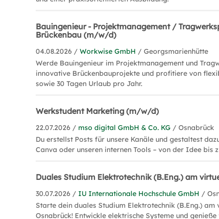
Bauingenieur - Projektmanagement / Tragwerks
Brückenbau (m/w/d)
04.08.2026 /
Workwise GmbH
/ Georgsmarienhütte
Werde Bauingenieur im Projektmanagement und Tragw
innovative Brückenbauprojekte und profitiere von flexi
sowie 30 Tagen Urlaub pro Jahr.
Werkstudent Marketing (m/w/d)
22.07.2026 /
mso digital GmbH & Co. KG
/ Osnabrück
Du erstellst Posts für unsere Kanäle und gestaltest da
Canva oder unseren internen Tools – von der Idee bis zu
Duales Studium Elektrotechnik (B.Eng.) am virt
30.07.2026 /
IU Internationale Hochschule GmbH
/ Os
Starte dein duales Studium Elektrotechnik (B.Eng.) am
Osnabrück! Entwickle elektrische Systeme und genieße f