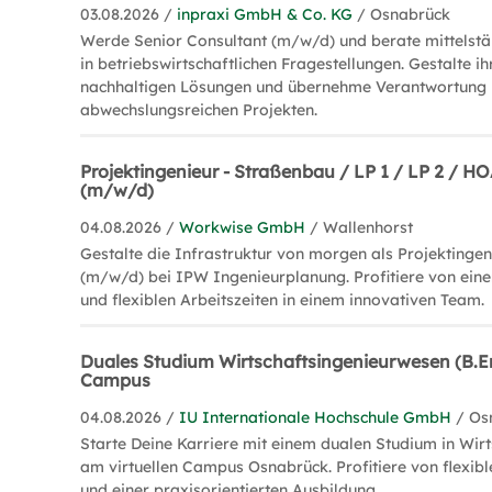
03.08.2026 /
inpraxi GmbH & Co. KG
/ Osnabrück
Werde Senior Consultant (m/w/d) und berate mittelst
in betriebswirtschaftlichen Fragestellungen. Gestalte i
nachhaltigen Lösungen und übernehme Verantwortung 
abwechslungsreichen Projekten.
Projektingenieur - Straßenbau / LP 1 / LP 2 / 
(m/w/d)
04.08.2026 /
Workwise GmbH
/ Wallenhorst
Gestalte die Infrastruktur von morgen als Projektinge
(m/w/d) bei IPW Ingenieurplanung. Profitiere von eine
und flexiblen Arbeitszeiten in einem innovativen Team.
Duales Studium Wirtschaftsingenieurwesen (B.En
Campus
04.08.2026 /
IU Internationale Hochschule GmbH
/ Os
Starte Deine Karriere mit einem dualen Studium in Wir
am virtuellen Campus Osnabrück. Profitiere von flexib
und einer praxisorientierten Ausbildung.