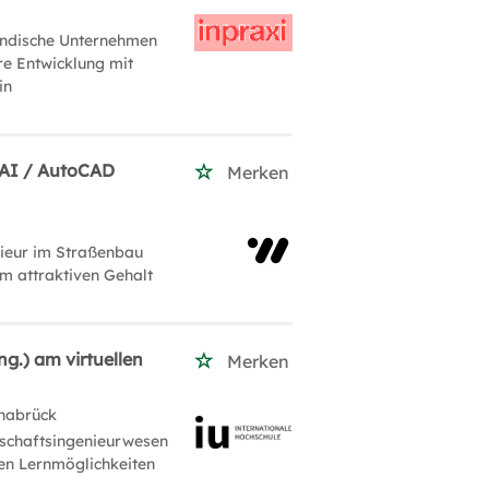
ändische Unternehmen
hre Entwicklung mit
in
HOAI / AutoCAD
Merken
nieur im Straßenbau
m attraktiven Gehalt
g.) am virtuellen
Merken
nabrück
tschaftsingenieurwesen
len Lernmöglichkeiten