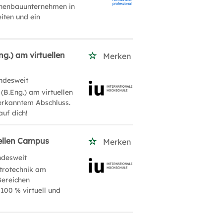
inenbauunternehmen in
iten und ein
g.) am virtuellen
Merken
ndesweit
(B.Eng.) am virtuellen
nerkanntem Abschluss.
auf dich!
uellen Campus
Merken
ndesweit
ktrotechnik am
Bereichen
100 % virtuell und