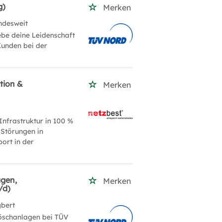
g)
Merken
ndesweit
be deine Leidenschaft
Kunden bei der
tion &
Merken
Infrastruktur in 100 %
 Störungen in
ort in der
agen,
Merken
/d)
gbert
löschanlagen bei TÜV