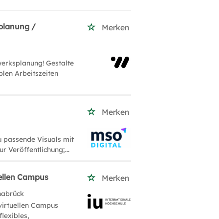
planung /
Merken
erksplanung! Gestalte
blen Arbeitszeiten
Merken
zu passende Visuals mit
r Veröffentlichung;...
uellen Campus
Merken
nabrück
 virtuellen Campus
lexibles,