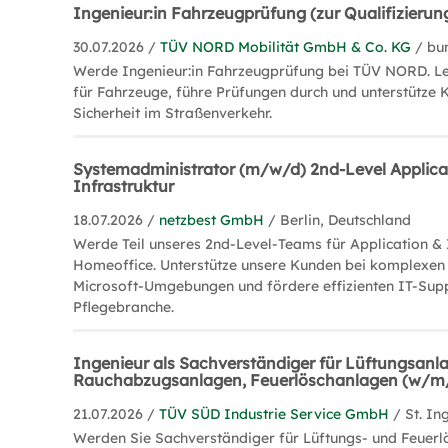
Ingenieur:in Fahrzeugprüfung (zur Qualifizierun
30.07.2026 /
TÜV NORD Mobilität GmbH & Co. KG
/ bu
Werde Ingenieur:in Fahrzeugprüfung bei TÜV NORD. Le
für Fahrzeuge, führe Prüfungen durch und unterstütze 
Sicherheit im Straßenverkehr.
Systemadministrator (m/w/d) 2nd-Level Applica
Infrastruktur
18.07.2026 /
netzbest GmbH
/ Berlin, Deutschland
Werde Teil unseres 2nd-Level-Teams für Application & 
Homeoffice. Unterstütze unsere Kunden bei komplexen
Microsoft-Umgebungen und fördere effizienten IT-Supp
Pflegebranche.
Ingenieur als Sachverständiger für Lüftungsanl
Rauchabzugsanlagen, Feuerlöschanlagen (w/m
21.07.2026 /
TÜV SÜD Industrie Service GmbH
/ St. In
Werden Sie Sachverständiger für Lüftungs- und Feuer