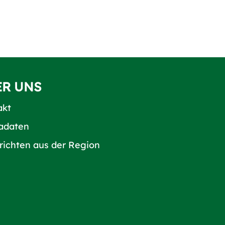
ER UNS
akt
adaten
richten aus der Region