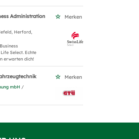
ness Administration
Merken
lefeld, Herford,
 Business
Life Select. Echte
n erwarten dich!
Fahrzeugtechnik
Merken
chung mbH
/