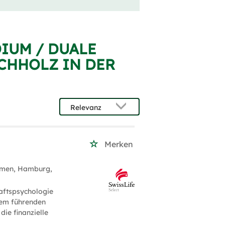
IUM / DUALE
CHHOLZ IN DER
Merken
emen, Hamburg,
aftspsychologie
inem führenden
ie finanzielle