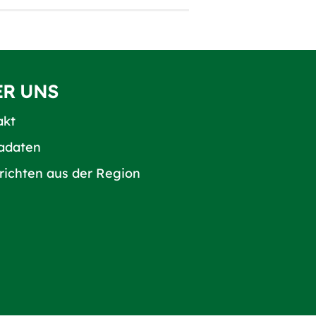
ER UNS
akt
adaten
richten aus der Region