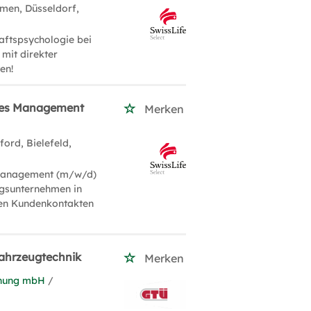
men, Düsseldorf,
aftspsychologie bei
 mit direkter
en!
ales Management
Merken
ford, Bielefeld,
 Management (m/w/d)
ngsunternehmen in
hten Kundenkontakten
Fahrzeugtechnik
Merken
chung mbH
/