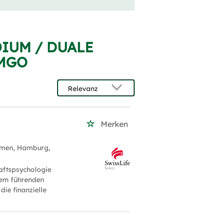
DIUM / DUALE
EMGO
Merken
emen, Hamburg,
aftspsychologie
inem führenden
ie finanzielle