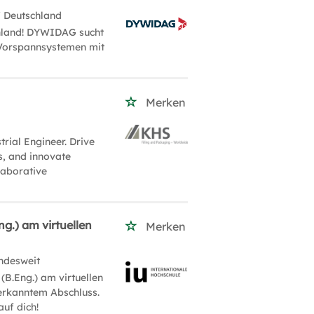
/ Deutschland
chland! DYWIDAG sucht
 Vorspannsystemen mit
Merken
rial Engineer. Drive
es, and innovate
laborative
g.) am virtuellen
Merken
ndesweit
(B.Eng.) am virtuellen
nerkanntem Abschluss.
auf dich!