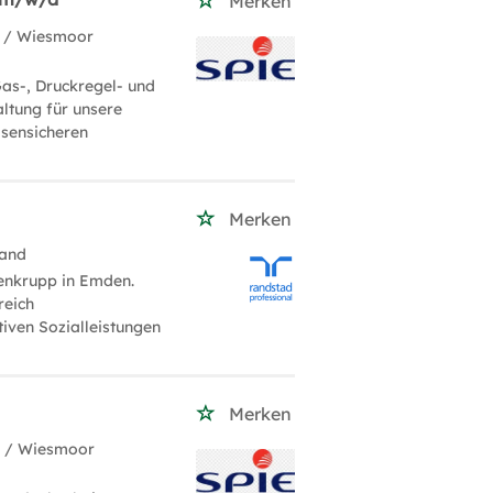
Merken
/ Wiesmoor
as-, Druckregel- und
ltung für unsere
isensicheren
Merken
land
senkrupp in Emden.
reich
tiven Sozialleistungen
Merken
H
/ Wiesmoor