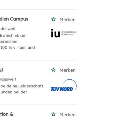
uellen Campus
Merken
ndesweit
ktrotechnik am
Bereichen
100 % virtuell und
g)
Merken
ndesweit
be deine Leidenschaft
Kunden bei der
tion &
Merken