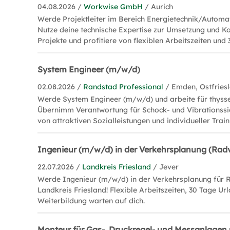
04.08.2026 /
Workwise GmbH
/ Aurich
Werde Projektleiter im Bereich Energietechnik/Automat
Nutze deine technische Expertise zur Umsetzung und Ko
Projekte und profitiere von flexiblen Arbeitszeiten und
System Engineer (m/w/d)
02.08.2026 /
Randstad Professional
/ Emden, Ostfries
Werde System Engineer (m/w/d) und arbeite für thyss
Übernimm Verantwortung für Schock- und Vibrationssic
von attraktiven Sozialleistungen und individueller Train
Ingenieur (m/w/d) in der Verkehrsplanung (Rad
22.07.2026 /
Landkreis Friesland
/ Jever
Werde Ingenieur (m/w/d) in der Verkehrsplanung für 
Landkreis Friesland! Flexible Arbeitszeiten, 30 Tage Ur
Weiterbildung warten auf dich.
Monteur für Gas-, Druckregel- und Messanlage