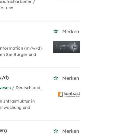
baufacharbeiter /
ie- und
Merken
oinformation (m/w/d).
en Sie Bürger und
w/d)
Merken
wesen
/ Deutschland,
 Infrastruktur in
überwachung und
en)
Merken