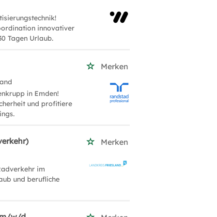
isierungstechnik!
ordination innovativer
 30 Tagen Urlaub.
Merken
land
enkrupp in Emden!
herheit und profitiere
ings.
verkehr)
Merken
Radverkehr im
laub und berufliche
n m/w/d