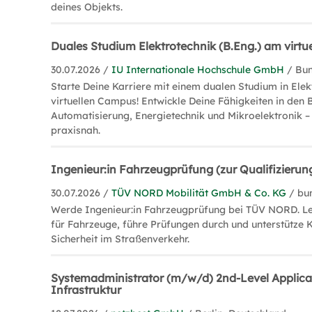
deines Objekts.
Duales Studium Elektrotechnik (B.Eng.) am virt
30.07.2026 /
IU Internationale Hochschule GmbH
/ Bu
Starte Deine Karriere mit einem dualen Studium in Ele
virtuellen Campus! Entwickle Deine Fähigkeiten in den 
Automatisierung, Energietechnik und Mikroelektronik – 
praxisnah.
Ingenieur:in Fahrzeugprüfung (zur Qualifizierun
30.07.2026 /
TÜV NORD Mobilität GmbH & Co. KG
/ bu
Werde Ingenieur:in Fahrzeugprüfung bei TÜV NORD. Le
für Fahrzeuge, führe Prüfungen durch und unterstütze 
Sicherheit im Straßenverkehr.
Systemadministrator (m/w/d) 2nd-Level Applica
Infrastruktur