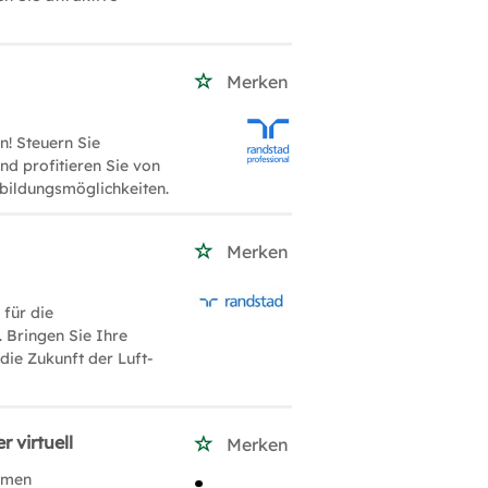
Merken
n! Steuern Sie
nd profitieren Sie von
rbildungsmöglichkeiten.
Merken
 für die
. Bringen Sie Ihre
 die Zukunft der Luft-
 virtuell
Merken
emen