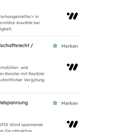
achangestellte/r in
rstütze Anwälte bei
gkeit.
lschaftsrecht /
Merken
mmobilien- und
n Kanzlei mit flexibler
chnittlicher Vergütung
ittelspannung
Merken
ei SPIE Wind spannende
n Sie attraktive