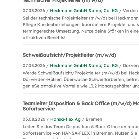
Technischer Projektleiter (m/w/d)
07.08.2026 /
Heckmann GmbH &amp; Co. KG
/ Verden
Sei der technische Projektleiter (m/w/d) bei Heckman
Pflege Kundenbeziehungen, koordiniere Projekte, und s
termingerechte Umsetzung. Nutze deine Stärken in ein
attraktiven Benefits!
Schweißaufsicht/Projektleiter (m/w/d)
07.08.2026 /
Heckmann GmbH &amp; Co. KG
/ Dörver
Werde Schweißaufsicht/Projektleiter (m/w/d) bei He
Dörverden-Hülsen! Überwache Schweißarbeiten, betreu
genieße attraktive Vorteile wie 13,2 Monatsgehälter un
Teamleiter Disposition & Back Office (m/w/d) Mo
Sofortservice
05.08.2026 /
Hansa-flex Ag
/ Bremen
Leiten Sie das Team Disposition & Back Office im mobi
Sofortservice von HANSA-FLEX in Bremen. Nutzen Sie 