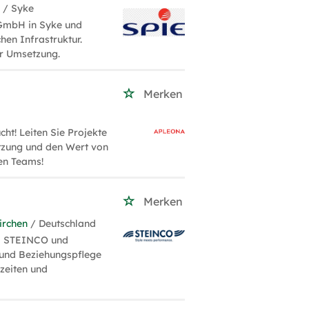
H
/ Syke
 GmbH in Syke und
hen Infrastruktur.
r Umsetzung.
Merken
t! Leiten Sie Projekte
utzung und den Wert von
en Teams!
Merken
irchen
/ Deutschland
ei STEINCO und
 und Beziehungspflege
zeiten und