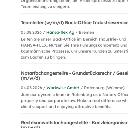
Organisationsfähigkeiten, um Arbeitsprozesse zu opti
Teamleistung zu steigern.
Teamleiter (w/m/d) Back-Office Industrieservice
05.08.2026 /
Hansa-flex Ag
/ Bremen
Leiten Sie unser Back-Office im Bereich Industrie- und 
HANSA-FLEX. Nutzen Sie Ihre Führungskompetenz und 
kaufmännische Prozesse, um unsere Kunden zu unterst
zum Laufen zu bringen.
Notarfachangestellte - Grundstücksrecht / Gesel
(m/w/d)
04.08.2026 /
Workwise GmbH
/ Rotenburg (Wümme)
Join our dynamic team in Rotenburg as a Notary Officer
property and corporate law. Make a real difference whi
client support and enjoying attractive benefits.
Rechtsanwaltsfachangestellte - Kanzleiorganisat
(m/w/d)