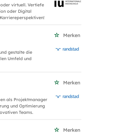
der virtuell. Vertiefe
ion oder Digital
Karriereperspektiven!
Merken
nd gestalte die
nalen Umfeld und
Merken
men als Projektmanager
erung und Optimierung
novativen Teams.
Merken