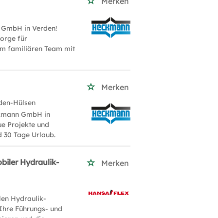
Merken
n GmbH in Verden!
orge für
em familiären Team mit
Merken
den-Hülsen
ckmann GmbH in
e Projekte und
d 30 Tage Urlaub.
biler Hydraulik-
Merken
len Hydraulik-
Ihre Führungs- und