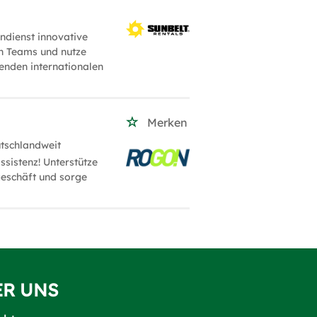
ndienst innovative
n Teams und nutze
enden internationalen
Merken
utschlandweit
sistenz! Unterstütze
geschäft und sorge
ER UNS