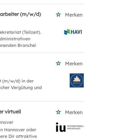
earbeiter (m/w/d)
Merken
retariat (Teilzeit).
administrativen
annenden Branche!
Merken
t (m/w/d) in der
licher Vergütung und
 virtuell
Merken
nnover
 in Hannover oder
ere Dir attraktive