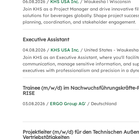
06.08.2026 /
KHS USA Inc.
/ Waukesha ǀ Wisconsin
Join KHS as a Project Manager and drive innovative fi
solutions for beverages globally. Shape project succes
planning, coordination, and stakeholder engagement.
Executive Assistant
04.08.2026 /
KHS USA Inc.
/ United States - Waukesha
Join KHS as an Executive Assistant, where you'll facilit
communication, manage sensitive information, and sup
executives with professionalism and precision in a dy
Trainee (m/w/d) im Nachwuchsführungskräft
RISE
03.08.2026 /
ERGO Group AG'
/ Deutschland
Projektleiter (m/w/d) für den Technischen Außen
Vertriebstätigkeiten