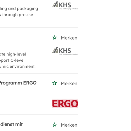
lling and packaging
s through precise
Merken
ate high-level
port C-level
namic environment.
e-Programm ERGO
Merken
dienst mit
Merken