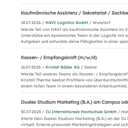
Kaufmännische Assistenz / Sekretariat / Sachb
18.07.2026 /
HAVI Logistics GmbH
/ Wunstorf
Werde Teil von HAVI als kaufmännische Assistenz im Sek
Unterstütze ein dynamisches Team in der Logistik mit 
Aufgaben und entwickle deine Fähigkeiten in einer sp
Kassen- / Empfangskraft (m/w/d)
16.07.2026 /
Kristall Bäder AG
/ Seelze
Werde Teil unseres Teams als Kassen- / Empfangskraf
Kristall Therme Seelze! Profitiere von überdurchschnitt
einem tollen Team in einem besonderen Arbeitsumfeld.
Duales Studium Marketing (B.A.) am Campus oder
30.07.2026 /
IU Internationale Hochschule GmbH
/ Ha
Starte Dein Duales Studium Marketing (B.A.) an der IU
virtuell. Erlerne praxisnah Marketingstrategien und sich